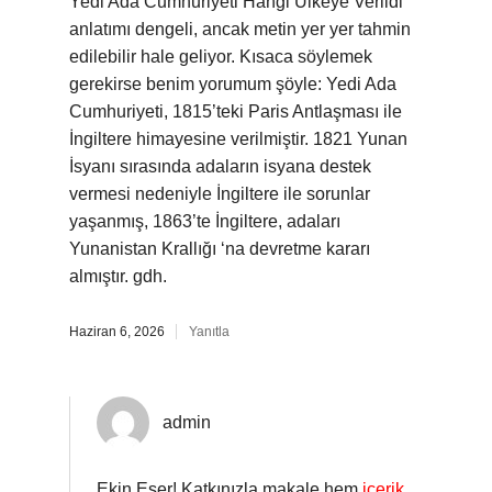
Yedi Ada Cumhuriyeti Hangi Ülkeye Verildi
anlatımı dengeli, ancak metin yer yer tahmin
edilebilir hale geliyor. Kısaca söylemek
gerekirse benim yorumum şöyle: Yedi Ada
Cumhuriyeti, 1815’teki Paris Antlaşması ile
İngiltere himayesine verilmiştir. 1821 Yunan
İsyanı sırasında adaların isyana destek
vermesi nedeniyle İngiltere ile sorunlar
yaşanmış, 1863’te İngiltere, adaları
Yunanistan Krallığı ‘na devretme kararı
almıştır. gdh.
Haziran 6, 2026
Yanıtla
admin
Ekin Eser! Katkınızla makale hem
içerik