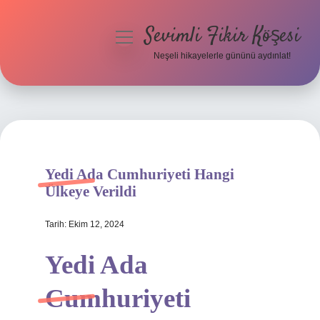
Sevimli Fikir Köşesi
menüyü
aç
Neşeli hikayelerle gününü aydınlat!
Anasayfa
Gizlilik Politikası
Yasal Uyarı
Yedi Ada Cumhuriyeti Hangi
Hakkımızda
Ülkeye Verildi
Tarih: Ekim 12, 2024
Yedi Ada
Cumhuriyeti