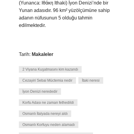
(Yunanca: Ιθάκη Ithaki) İyon Denizi’nde bir
Yunan adasıdır. 96 km² yüzölçümüne sahip
adanın nüfusunun 5 olduğu tahmin
edilmektedir.
Tarih:
Makaleler
2 Viyana Kuşatmasını kim kazandı
Cezayiri Sebai Müctemia nedir
İtaki neresi
İyon Denizi nerededir
Korfu Adası ne zaman fethedildi
Osmanlı İtalyada nereyi aldı
Osmanlı Korfuyu neden alamadı