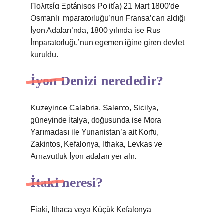
Πολιτεία Eptánisos Politía) 21 Mart 1800’de
Osmanlı İmparatorluğu’nun Fransa’dan aldığı
İyon Adaları’nda, 1800 yılında ise Rus
İmparatorluğu’nun egemenliğine giren devlet
kuruldu.
İyon Denizi nerededir?
Kuzeyinde Calabria, Salento, Sicilya,
güneyinde İtalya, doğusunda ise Mora
Yarımadası ile Yunanistan’a ait Korfu,
Zakintos, Kefalonya, İthaka, Levkas ve
Arnavutluk İyon adaları yer alır.
İtaki neresi?
Fiaki, Ithaca veya Küçük Kefalonya