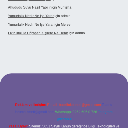
Ahududu Suyu Nasıl Yapılır
için
Münteha
Yumurtalık Nedir Ne Işe Yarar
için
admin
Yumurtalık Nedir Ne Işe Yarar
için
Merve
Fıkıh Ilmi Ile Uğraşan Kişilere Ne Denir
için
admin
ş
Reklam ve İletişim:
E-mail:
backlinkpaneli@gmail.com
Teams:
forumhizmeti@gmail.com
Whatsapp: 0262 606 0 726
Telegram:
@karabul
Yasal Uyarı:
Sitemiz, 5651 Sayılı Kanun gereğince Bilgi Teknolojileri ve