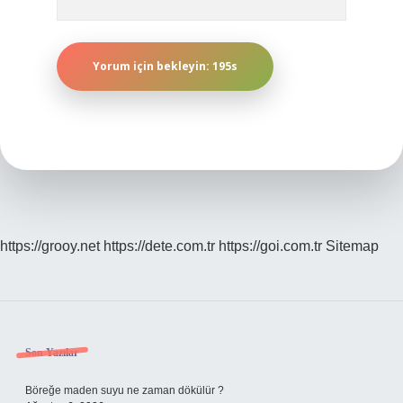
https://grooy.net
https://dete.com.tr
https://goi.com.tr
Sitemap
Sidebar
Son Yazılar
Böreğe maden suyu ne zaman dökülür ?