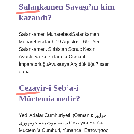
Salankamen Savaşı’nı kim
kazandı?
Salankamen MuharebesiSalankamen
MuharebesiTarih 19 Ağustos 1691 Yer
Salankamen, Sırbistan Sonuç Kesin
Avusturya zaferiTaraflarOsmanlı
İmparatorluğuAvusturya Arşidüklüğü7 satır
daha
Cezayir-i Seb’a-i
Müctemia nedir?
Yedi Adalar Cumhuriyeti, (Osmanlı: جزايير
سبعه موجتمعه جومهورى Cezayir-i Seb’a-i
Muctemi’a Cumhuri, Yunanca: Ἑπτάνησος