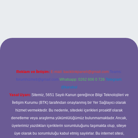
et güncel giriş
Reklam ve İletişim:
E-mail:
backlinkpaneli@gmail.com
Teams:
forumhizmeti@gmail.com
Whatsapp: 0262 606 0 726
Telegram:
@karabul
Yasal Uyarı:
Sitemiz, 5651 Sayılı Kanun gereğince Bilgi Teknolojileri ve
İletişim Kurumu (BTK) tarafından onaylanmış bir Yer Sağlayıcı olarak
hizmet vermektedir. Bu nedenle, sitedeki içerikleri proaktif olarak
denetleme veya araştırma yükümlülüğümüz bulunmamaktadır. Ancak,
üyelerimiz yazdıkları içeriklerin sorumluluğunu taşımakta olup, siteye
üye olarak bu sorumluluğu kabul etmiş sayılırlar. Bu internet sitesi,