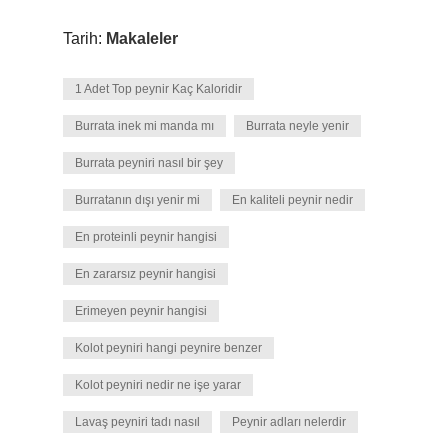
Tarih:
Makaleler
1 Adet Top peynir Kaç Kaloridir
Burrata inek mi manda mı
Burrata neyle yenir
Burrata peyniri nasıl bir şey
Burratanın dışı yenir mi
En kaliteli peynir nedir
En proteinli peynir hangisi
En zararsız peynir hangisi
Erimeyen peynir hangisi
Kolot peyniri hangi peynire benzer
Kolot peyniri nedir ne işe yarar
Lavaş peyniri tadı nasıl
Peynir adları nelerdir