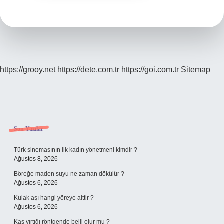
https://grooy.net
https://dete.com.tr
https://goi.com.tr
Sitemap
Sidebar
Son Yazılar
Türk sinemasının ilk kadın yönetmeni kimdir ?
Ağustos 8, 2026
Böreğe maden suyu ne zaman dökülür ?
Ağustos 6, 2026
Kulak aşı hangi yöreye aittir ?
Ağustos 6, 2026
Kas yırtığı röntgende belli olur mu ?