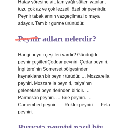
Hatay yöresine ait, tam yağlı sütten yapılan,
tuzu çok az ve çok lezzetli özel bir peynirdir.
Peynir tabaklarının vazgeçilmezi olmaya
adaydır. Tam bir gurme ürünüdür.
Peynir adları nelerdir?
Hangi peynir çeşitleri vardır? Gündoğdu
peynir çeşitleriÇeddar peyniri. Çedar peyniri,
İngiltere’nin Somerset bölgesinden
kaynaklanan bir peynir türüdür. … Mozzarella
peyniri. Mozzarella peyniri, İtalya’nın
geleneksel peynirlerinden biridir. …
Parmesan peyniri. … Brie peyniri. …
Camembert peyniri. … Rokfor peyniri. … Feta
peyniri.
Burrata peyniri nasıl bir