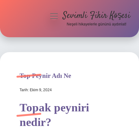
Sevimli Fikir Köşesi
menüyü
aç
Neşeli hikayelerle gününü aydınlat!
Anasayfa
Gizlilik Politikası
Yasal Uyarı
Top Peynir Adı Ne
Hakkımızda
Tarih: Ekim 9, 2024
Topak peyniri
nedir?