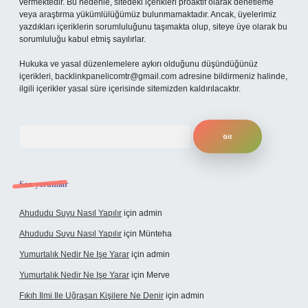
vermektedir. Bu nedenle, sitedeki içerikleri proaktif olarak denetleme
veya araştırma yükümlülüğümüz bulunmamaktadır. Ancak, üyelerimiz
yazdıkları içeriklerin sorumluluğunu taşımakta olup, siteye üye olarak bu
sorumluluğu kabul etmiş sayılırlar.
Hukuka ve yasal düzenlemelere aykırı olduğunu düşündüğünüz
içerikleri,
backlinkpanelicomtr@gmail.com
adresine bildirmeniz halinde,
ilgili içerikler yasal süre içerisinde sitemizden kaldırılacaktır.
Arama
Son yorumlar
Ahududu Suyu Nasıl Yapılır
için
admin
Ahududu Suyu Nasıl Yapılır
için
Münteha
Yumurtalık Nedir Ne Işe Yarar
için
admin
Yumurtalık Nedir Ne Işe Yarar
için
Merve
Fıkıh Ilmi Ile Uğraşan Kişilere Ne Denir
için
admin