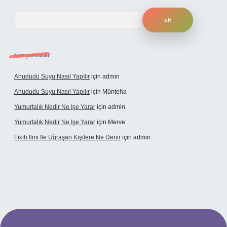
Arama
Son yorumlar
Ahududu Suyu Nasıl Yapılır
için
admin
Ahududu Suyu Nasıl Yapılır
için
Münteha
Yumurtalık Nedir Ne Işe Yarar
için
admin
Yumurtalık Nedir Ne Işe Yarar
için
Merve
Fıkıh Ilmi Ile Uğraşan Kişilere Ne Denir
için
admin
ncel giriş