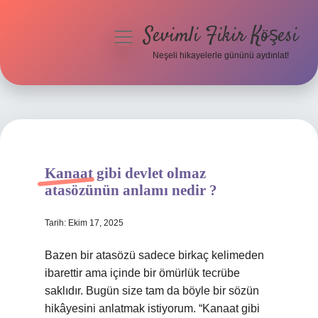
Sevimli Fikir Köşesi
menüyü
aç
Neşeli hikayelerle gününü aydınlat!
Anasayfa
Gizlilik Politikası
Yasal Uyarı
Kanaat gibi devlet olmaz
Hakkımızda
atasözünün anlamı nedir ?
Tarih: Ekim 17, 2025
Bazen bir atasözü sadece birkaç kelimeden
ibarettir ama içinde bir ömürlük tecrübe
saklıdır. Bugün size tam da böyle bir sözün
hikâyesini anlatmak istiyorum. “Kanaat gibi