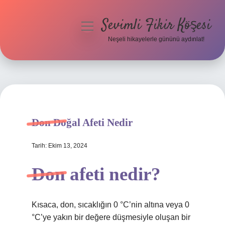
Sevimli Fikir Köşesi
menüyü
aç
Neşeli hikayelerle gününü aydınlat!
Anasayfa
Gizlilik Politikası
Yasal Uyarı
Don Doğal Afeti Nedir
Hakkımızda
Tarih: Ekim 13, 2024
Don afeti nedir?
Kısaca, don, sıcaklığın 0 °C’nin altına veya 0
°C’ye yakın bir değere düşmesiyle oluşan bir