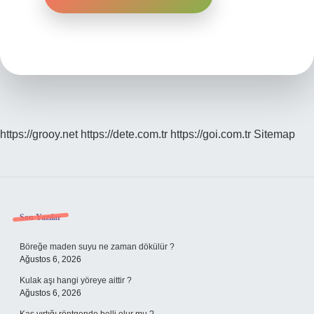
https://grooy.net
https://dete.com.tr
https://goi.com.tr
Sitemap
Sidebar
Son Yazılar
Böreğe maden suyu ne zaman dökülür ?
Ağustos 6, 2026
Kulak aşı hangi yöreye aittir ?
Ağustos 6, 2026