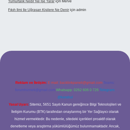
Yumurtalık Nedir Ne Işe Yarar
için
Merve
Fıkıh Ilmi Ile Uğraşan Kişilere Ne Denir
için
admin
bet güncel giriş
Reklam ve İletişim:
E-mail:
backlinkpaneli@gmail.com
Teams:
forumhizmeti@gmail.com
Whatsapp: 0262 606 0 726
Telegram:
@karabul
Yasal Uyarı:
Sitemiz, 5651 Sayılı Kanun gereğince Bilgi Teknolojileri ve
İletişim Kurumu (BTK) tarafından onaylanmış bir Yer Sağlayıcı olarak
hizmet vermektedir. Bu nedenle, sitedeki içerikleri proaktif olarak
denetleme veya araştırma yükümlülüğümüz bulunmamaktadır. Ancak,