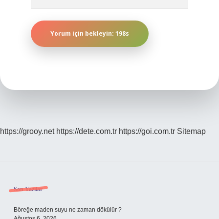
https://grooy.net
https://dete.com.tr
https://goi.com.tr
Sitemap
Sidebar
Son Yazılar
Böreğe maden suyu ne zaman dökülür ?
Ağustos 6, 2026