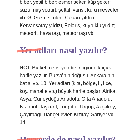
biber, yeşil biber; esmer şeker, küp şeker;
süzülmüş yoğurt; şeftali yarısı; kuru meyveler
vb. G. Gök cisimleri: Çoban yıldızı,
Kervansaray yıldızı, Polaris, kuyruklu yıldız;
meteorit, hava taşı, meteor taşı vb.
Yer adları nasıl yazılır?
NOT: Bu kelimeler yön belirttiğinde küçük
harfle yazılır: Bursa’nın doğusu, Ankara’nın
batısı vb. 13. Yer adları (kıta, bölge, il, ilçe,
köy, mahalle vb.) büyük harfle başlar: Afrika,
Asya; Güneydoğu Anadolu, Orta Anadolu;
İstanbul, Taşkent; Turgutlu, Ürgüp; Akçaköy,
Çayırbağı; Bahçelievler, Kızılay, Sarıyer vb.
14.
Heryerde de nasıl yazılır?