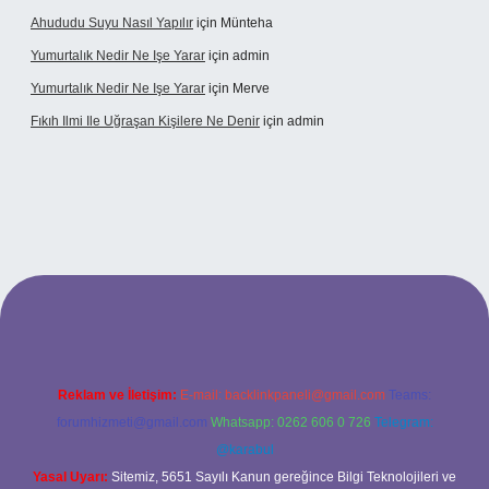
Ahududu Suyu Nasıl Yapılır
için
Münteha
Yumurtalık Nedir Ne Işe Yarar
için
admin
Yumurtalık Nedir Ne Işe Yarar
için
Merve
Fıkıh Ilmi Ile Uğraşan Kişilere Ne Denir
için
admin
t güncel giriş
Reklam ve İletişim:
E-mail:
backlinkpaneli@gmail.com
Teams:
forumhizmeti@gmail.com
Whatsapp: 0262 606 0 726
Telegram:
@karabul
Yasal Uyarı:
Sitemiz, 5651 Sayılı Kanun gereğince Bilgi Teknolojileri ve