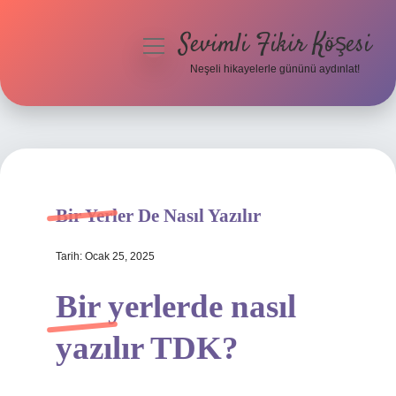
Sevimli Fikir Köşesi
menüyü
aç
Neşeli hikayelerle gününü aydınlat!
Anasayfa
Gizlilik Politikası
Yasal Uyarı
Bir Yerler De Nasıl Yazılır
Hakkımızda
Tarih: Ocak 25, 2025
Bir yerlerde nasıl
yazılır TDK?