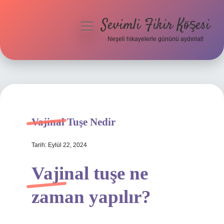
Sevimli Fikir Köşesi
menüyü
aç
Neşeli hikayelerle gününü aydınlat!
Anasayfa
Gizlilik Politikası
Yasal Uyarı
Vajinal Tuşe Nedir
Hakkımızda
Tarih: Eylül 22, 2024
Vajinal tuşe ne
zaman yapılır?