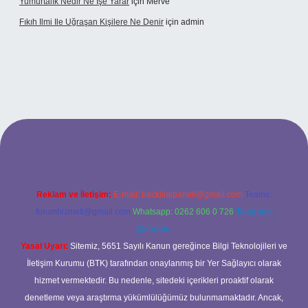
Yumurtalık Nedir Ne Işe Yarar
için
Merve
Fıkıh Ilmi Ile Uğraşan Kişilere Ne Denir
için
admin
giriş
Reklam ve İletişim:
E-mail:
backlinkpaneli@gmail.com
Teams:
forumhizmeti@gmail.com
Whatsapp: 0262 606 0 726
Telegram:
@karabul
Yasal Uyarı:
Sitemiz, 5651 Sayılı Kanun gereğince Bilgi Teknolojileri ve
İletişim Kurumu (BTK) tarafından onaylanmış bir Yer Sağlayıcı olarak
hizmet vermektedir. Bu nedenle, sitedeki içerikleri proaktif olarak
denetleme veya araştırma yükümlülüğümüz bulunmamaktadır. Ancak,