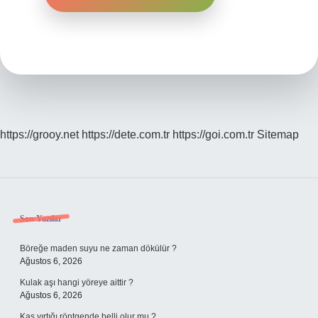
https://grooy.net
https://dete.com.tr
https://goi.com.tr
Sitemap
Sidebar
Son Yazılar
Böreğe maden suyu ne zaman dökülür ?
Ağustos 6, 2026
Kulak aşı hangi yöreye aittir ?
Ağustos 6, 2026
Kas yırtığı röntgende belli olur mu ?