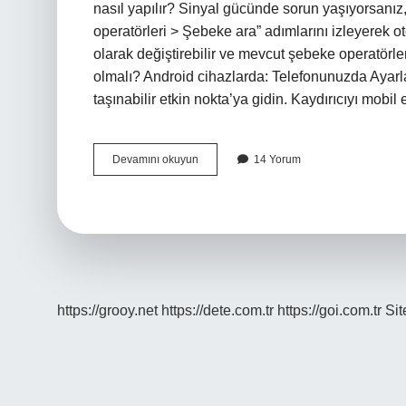
nasıl yapılır? Sinyal gücünde sorun yaşıyorsanız
operatörleri > Şebeke ara” adımlarını izleyerek o
olarak değiştirebilir ve mevcut şebeke operatörler
olmalı? Android cihazlarda: Telefonunuzda Ayarlar
taşınabilir etkin nokta’ya gidin. Kaydırıcıyı mobil
Telefon
Devamını okuyun
14 Yorum
Bağlantı
Ayarları
Nasıl
Yapılır
https://grooy.net
https://dete.com.tr
https://goi.com.tr
Si