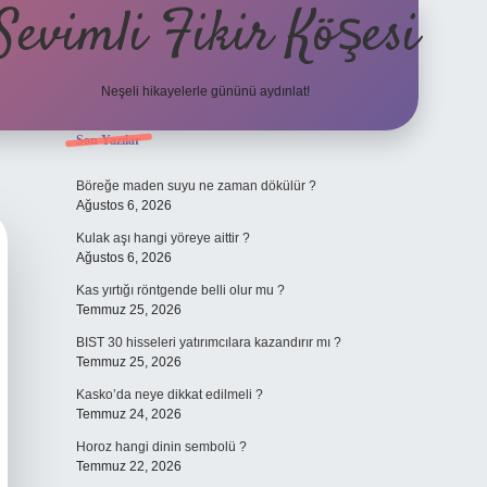
Sevimli Fikir Köşesi
Neşeli hikayelerle gününü aydınlat!
Sidebar
Son Yazılar
ilbet güncel giriş
Böreğe maden suyu ne zaman dökülür ?
Ağustos 6, 2026
Kulak aşı hangi yöreye aittir ?
Ağustos 6, 2026
Kas yırtığı röntgende belli olur mu ?
Temmuz 25, 2026
BIST 30 hisseleri yatırımcılara kazandırır mı ?
Temmuz 25, 2026
Kasko’da neye dikkat edilmeli ?
Temmuz 24, 2026
Horoz hangi dinin sembolü ?
Temmuz 22, 2026