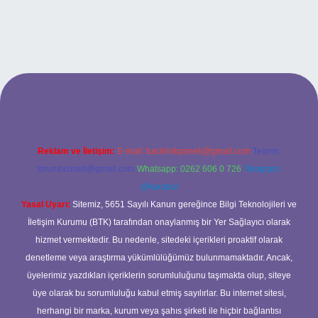
riş
Reklam ve İletişim:
E-mail:
backlinkpaneli@gmail.com
Teams:
forumhizmeti@gmail.com
Whatsapp: 0262 606 0 726
Telegram:
@karabul
Yasal Uyarı:
Sitemiz, 5651 Sayılı Kanun gereğince Bilgi Teknolojileri ve
İletişim Kurumu (BTK) tarafından onaylanmış bir Yer Sağlayıcı olarak
hizmet vermektedir. Bu nedenle, sitedeki içerikleri proaktif olarak
denetleme veya araştırma yükümlülüğümüz bulunmamaktadır. Ancak,
üyelerimiz yazdıkları içeriklerin sorumluluğunu taşımakta olup, siteye
üye olarak bu sorumluluğu kabul etmiş sayılırlar. Bu internet sitesi,
herhangi bir marka, kurum veya şahıs şirketi ile hiçbir bağlantısı