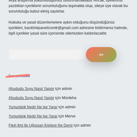
veya araştırma yükümlülüğümüz bulunmamaktadır. Ancak, üyelerimiz
yazdıkları içeriklerin sorumluluğunu taşımakta olup, siteye üye olarak bu
sorumluluğu kabul etmiş sayılırlar.
Hukuka ve yasal düzenlemelere aykırı olduğunu düşündüğünüz
içerikleri,
backlinkpanelicomtr@gmail.com
adresine bildirmeniz halinde,
ilgili içerikler yasal süre içerisinde sitemizden kaldırılacaktır.
Arama
Son yorumlar
Ahududu Suyu Nasıl Yapılır
için
admin
Ahududu Suyu Nasıl Yapılır
için
Münteha
Yumurtalık Nedir Ne Işe Yarar
için
admin
Yumurtalık Nedir Ne Işe Yarar
için
Merve
Fıkıh Ilmi Ile Uğraşan Kişilere Ne Denir
için
admin