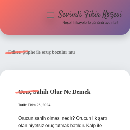
Sevimli Fikir Köşesi
menüyü
aç
Neşeli hikayelerle gününü aydınlat!
Anasayfa
Gizlilik Politikası
Etiket:
Şüphe ile oruç bozulur mu
Yasal Uyarı
Hakkımızda
Oruç Sahih Olur Ne Demek
Tarih: Ekim 25, 2024
Orucun sahih olması nedir? Orucun ilk şartı
olan niyetsiz oruç tutmak batıldır. Kalp ile