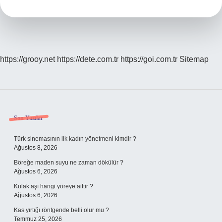
Ne
Demek
https://grooy.net
https://dete.com.tr
https://goi.com.tr
Sitemap
Sidebar
Son Yazılar
Türk sinemasının ilk kadın yönetmeni kimdir ?
Ağustos 8, 2026
Böreğe maden suyu ne zaman dökülür ?
Ağustos 6, 2026
Kulak aşı hangi yöreye aittir ?
Ağustos 6, 2026
Kas yırtığı röntgende belli olur mu ?
Temmuz 25, 2026