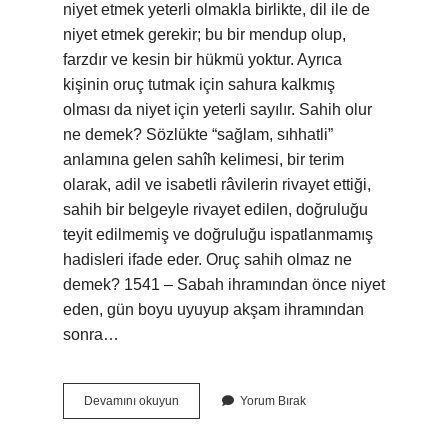
niyet etmek yeterli olmakla birlikte, dil ile de
niyet etmek gerekir; bu bir mendup olup,
farzdır ve kesin bir hükmü yoktur. Ayrıca
kişinin oruç tutmak için sahura kalkmış
olması da niyet için yeterli sayılır. Sahih olur
ne demek? Sözlükte “sağlam, sıhhatli”
anlamına gelen sahîh kelimesi, bir terim
olarak, adil ve isabetli râvilerin rivayet ettiği,
sahih bir belgeyle rivayet edilen, doğruluğu
teyit edilmemiş ve doğruluğu ispatlanmamış
hadisleri ifade eder. Oruç sahih olmaz ne
demek? 1541 – Sabah ihramından önce niyet
eden, gün boyu uyuyup akşam ihramından
sonra…
Oruç
Devamını okuyun
Yorum Bırak
Sahih
Olur