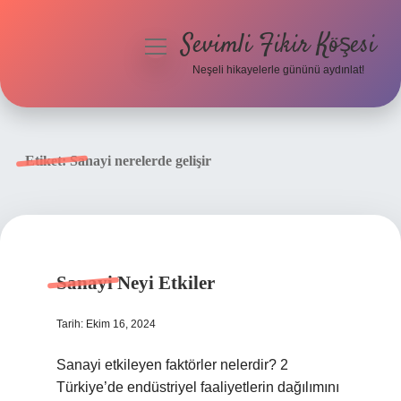
Sevimli Fikir Köşesi
menüyü
aç
Neşeli hikayelerle gününü aydınlat!
Anasayfa
Gizlilik Politikası
Etiket:
Sanayi nerelerde gelişir
Yasal Uyarı
Hakkımızda
Sanayi Neyi Etkiler
Tarih: Ekim 16, 2024
Sanayi etkileyen faktörler nelerdir? 2
Türkiye’de endüstriyel faaliyetlerin dağılımını