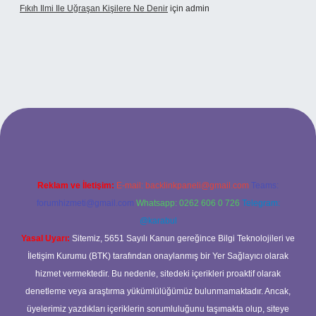
Fıkıh Ilmi Ile Uğraşan Kişilere Ne Denir
için
admin
riş
Reklam ve İletişim:
E-mail:
backlinkpaneli@gmail.com
Teams:
forumhizmeti@gmail.com
Whatsapp: 0262 606 0 726
Telegram:
@karabul
Yasal Uyarı:
Sitemiz, 5651 Sayılı Kanun gereğince Bilgi Teknolojileri ve
İletişim Kurumu (BTK) tarafından onaylanmış bir Yer Sağlayıcı olarak
hizmet vermektedir. Bu nedenle, sitedeki içerikleri proaktif olarak
denetleme veya araştırma yükümlülüğümüz bulunmamaktadır. Ancak,
üyelerimiz yazdıkları içeriklerin sorumluluğunu taşımakta olup, siteye