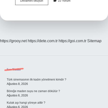
Sanayi
Devamını okuyun
10 Yorum
Neyi
Etkiler
https://grooy.net
https://dete.com.tr
https://goi.com.tr
Sitemap
Sidebar
Son Yazılar
Türk sinemasının ilk kadın yönetmeni kimdir ?
Ağustos 8, 2026
Böreğe maden suyu ne zaman dökülür ?
Ağustos 6, 2026
Kulak aşı hangi yöreye aittir ?
Ağustos 6, 2026