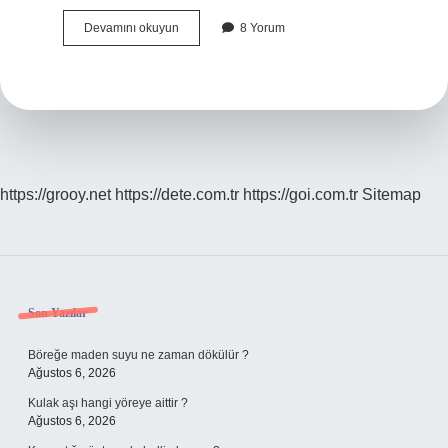
Samsuna
Devamını okuyun
8 Yorum
Gidince
Ne
Yenir
https://grooy.net
https://dete.com.tr
https://goi.com.tr
Sitemap
Sidebar
Son Yazılar
Böreğe maden suyu ne zaman dökülür ?
Ağustos 6, 2026
Kulak aşı hangi yöreye aittir ?
Ağustos 6, 2026