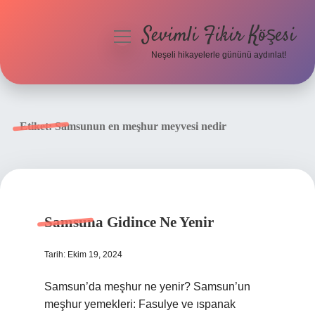
Sevimli Fikir Köşesi
menüyü
aç
Neşeli hikayelerle gününü aydınlat!
Anasayfa
Gizlilik Politikası
Etiket:
Samsunun en meşhur meyvesi nedir
Yasal Uyarı
Hakkımızda
Samsuna Gidince Ne Yenir
Tarih: Ekim 19, 2024
Samsun’da meşhur ne yenir? Samsun’un
meşhur yemekleri: Fasulye ve ıspanak