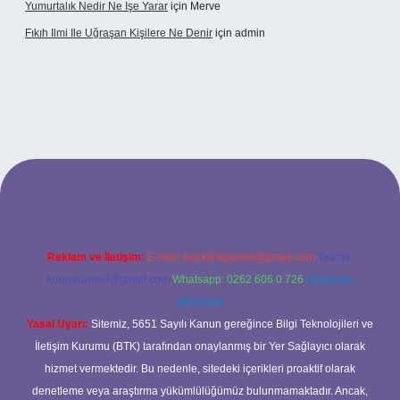
Yumurtalık Nedir Ne Işe Yarar
için
Merve
Fıkıh Ilmi Ile Uğraşan Kişilere Ne Denir
için
admin
riş
Reklam ve İletişim:
E-mail:
backlinkpaneli@gmail.com
Teams:
forumhizmeti@gmail.com
Whatsapp: 0262 606 0 726
Telegram:
@karabul
Yasal Uyarı:
Sitemiz, 5651 Sayılı Kanun gereğince Bilgi Teknolojileri ve
İletişim Kurumu (BTK) tarafından onaylanmış bir Yer Sağlayıcı olarak
hizmet vermektedir. Bu nedenle, sitedeki içerikleri proaktif olarak
denetleme veya araştırma yükümlülüğümüz bulunmamaktadır. Ancak,