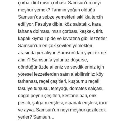
çorbalı tirit mısır çorbası. Samsun’un neyi
meşhur yemek? Tarımın yoğun olduğu
Samsun’da sebze yemekleri sıklıkla tercih
ediliyor. Fasulye dible, köz salatalık, kara
lahana dolması, mısır çorbası, keşkek, tirit,
kapalı kıymalı pide ve kıvratma gibi lezzetler
Samsun’un en çok sevilen yemekleri
arasında yer alıyor. Samsun’dan yiyecek ne
alınır? Samsun’a yolunuz düşerse,
döndüğünüzde aileniz ve sevdikleriniz için
yöresel lezzetlerden satın alabilirsiniz; köy
tarhanası, reçel çeşitleri, kuşburnu reçeli,
fasulye turşusu, tereyağı, domates salçası,
doğal peynir çeşitleri, kestane balı, erik
pestili, şalgam eriştesi, ıspanak eriştesi, incir
ve ayva. Samsun’un neyi meşhur gezilecek
yerler? Samsun…