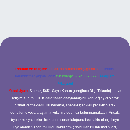
iş
Reklam ve İletişim:
E-mail:
backlinkpaneli@gmail.com
Teams:
forumhizmeti@gmail.com
Whatsapp: 0262 606 0 726
Telegram:
@karabul
Yasal Uyarı:
Sitemiz, 5651 Sayılı Kanun gereğince Bilgi Teknolojileri ve
İletişim Kurumu (BTK) tarafından onaylanmış bir Yer Sağlayıcı olarak
hizmet vermektedir. Bu nedenle, sitedeki içerikleri proaktif olarak
denetleme veya araştırma yükümlülüğümüz bulunmamaktadır. Ancak,
üyelerimiz yazdıkları içeriklerin sorumluluğunu taşımakta olup, siteye
üye olarak bu sorumluluğu kabul etmiş sayılırlar. Bu internet sitesi,