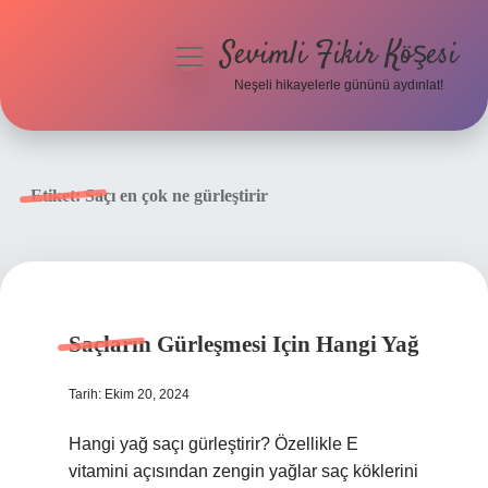
Sevimli Fikir Köşesi
menüyü
aç
Neşeli hikayelerle gününü aydınlat!
Anasayfa
Gizlilik Politikası
Etiket:
Saçı en çok ne gürleştirir
Yasal Uyarı
Hakkımızda
Saçların Gürleşmesi Için Hangi Yağ
Tarih: Ekim 20, 2024
Hangi yağ saçı gürleştirir? Özellikle E
vitamini açısından zengin yağlar saç köklerini