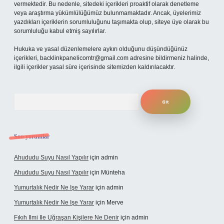
vermektedir. Bu nedenle, sitedeki içerikleri proaktif olarak denetleme
veya araştırma yükümlülüğümüz bulunmamaktadır. Ancak, üyelerimiz
yazdıkları içeriklerin sorumluluğunu taşımakta olup, siteye üye olarak bu
sorumluluğu kabul etmiş sayılırlar.
Hukuka ve yasal düzenlemelere aykırı olduğunu düşündüğünüz
içerikleri,
backlinkpanelicomtr@gmail.com
adresine bildirmeniz halinde,
ilgili içerikler yasal süre içerisinde sitemizden kaldırılacaktır.
Arama
Son yorumlar
Ahududu Suyu Nasıl Yapılır
için
admin
Ahududu Suyu Nasıl Yapılır
için
Münteha
Yumurtalık Nedir Ne Işe Yarar
için
admin
Yumurtalık Nedir Ne Işe Yarar
için
Merve
Fıkıh Ilmi Ile Uğraşan Kişilere Ne Denir
için
admin