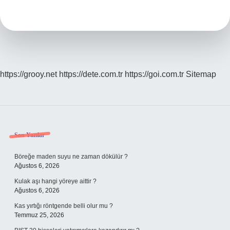
Için
Hangi
Yağ
https://grooy.net
https://dete.com.tr
https://goi.com.tr
Sitemap
Sidebar
Son Yazılar
Böreğe maden suyu ne zaman dökülür ?
Ağustos 6, 2026
Kulak aşı hangi yöreye aittir ?
Ağustos 6, 2026
Kas yırtığı röntgende belli olur mu ?
Temmuz 25, 2026