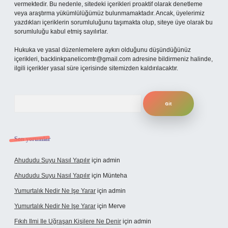
vermektedir. Bu nedenle, sitedeki içerikleri proaktif olarak denetleme
veya araştırma yükümlülüğümüz bulunmamaktadır. Ancak, üyelerimiz
yazdıkları içeriklerin sorumluluğunu taşımakta olup, siteye üye olarak bu
sorumluluğu kabul etmiş sayılırlar.
Hukuka ve yasal düzenlemelere aykırı olduğunu düşündüğünüz
içerikleri,
backlinkpanelicomtr@gmail.com
adresine bildirmeniz halinde,
ilgili içerikler yasal süre içerisinde sitemizden kaldırılacaktır.
Arama
Son yorumlar
Ahududu Suyu Nasıl Yapılır
için
admin
Ahududu Suyu Nasıl Yapılır
için
Münteha
Yumurtalık Nedir Ne Işe Yarar
için
admin
Yumurtalık Nedir Ne Işe Yarar
için
Merve
Fıkıh Ilmi Ile Uğraşan Kişilere Ne Denir
için
admin