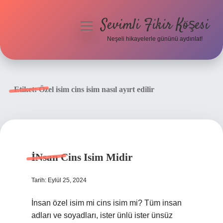
Sevimli Fikir Köşesi
menüyü
aç
Neşeli hikayelerle gününü aydınlat!
Anasayfa
Gizlilik Politikası
Etiket:
Özel isim cins isim nasıl ayırt edilir
Yasal Uyarı
Hakkımızda
İNsan Cins Isim Midir
Tarih: Eylül 25, 2024
İnsan özel isim mi cins isim mi? Tüm insan
adları ve soyadları, ister ünlü ister ünsüz