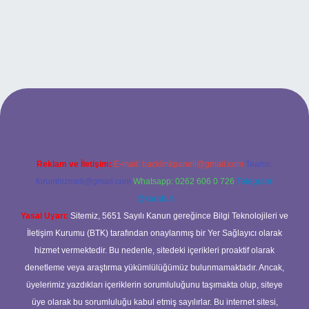
iriş
Reklam ve İletişim:
E-mail:
backlinkpaneli@gmail.com
Teams:
forumhizmeti@gmail.com
Whatsapp: 0262 606 0 726
Telegram:
@karabul
Yasal Uyarı:
Sitemiz, 5651 Sayılı Kanun gereğince Bilgi Teknolojileri ve
İletişim Kurumu (BTK) tarafından onaylanmış bir Yer Sağlayıcı olarak
hizmet vermektedir. Bu nedenle, sitedeki içerikleri proaktif olarak
denetleme veya araştırma yükümlülüğümüz bulunmamaktadır. Ancak,
üyelerimiz yazdıkları içeriklerin sorumluluğunu taşımakta olup, siteye
üye olarak bu sorumluluğu kabul etmiş sayılırlar. Bu internet sitesi,