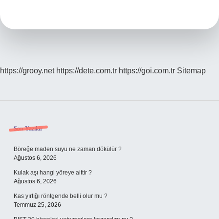
Isim
Midir
https://grooy.net
https://dete.com.tr
https://goi.com.tr
Sitemap
Sidebar
Son Yazılar
Böreğe maden suyu ne zaman dökülür ?
Ağustos 6, 2026
Kulak aşı hangi yöreye aittir ?
Ağustos 6, 2026
Kas yırtığı röntgende belli olur mu ?
Temmuz 25, 2026