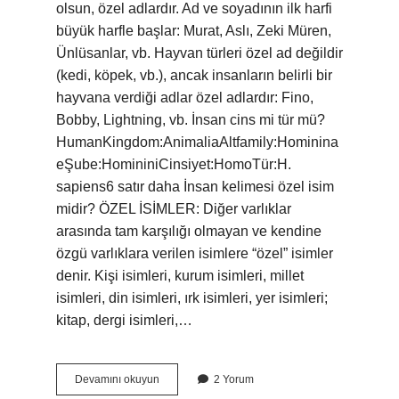
olsun, özel adlardır. Ad ve soyadının ilk harfi
büyük harfle başlar: Murat, Aslı, Zeki Müren,
Ünlüsanlar, vb. Hayvan türleri özel ad değildir
(kedi, köpek, vb.), ancak insanların belirli bir
hayvana verdiği adlar özel adlardır: Fino,
Bobby, Lightning, vb. İnsan cins mi tür mü?
HumanKingdom:AnimaliaAltfamily:Hominina
eŞube:HomininiCinsiyet:HomoTür:H.
sapiens6 satır daha İnsan kelimesi özel isim
midir? ÖZEL İSİMLER: Diğer varlıklar
arasında tam karşılığı olmayan ve kendine
özgü varlıklara verilen isimlere “özel” isimler
denir. Kişi isimleri, kurum isimleri, millet
isimleri, din isimleri, ırk isimleri, yer isimleri;
kitap, dergi isimleri,…
İNsan
Devamını okuyun
2 Yorum
Cins