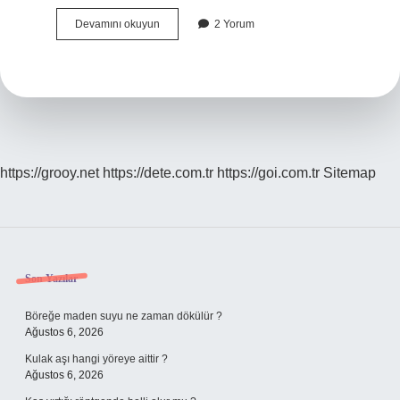
Anadoluya
Devamını okuyun
2 Yorum
Ilk
Gelen
Türkler
Kimlerdir
https://grooy.net
https://dete.com.tr
https://goi.com.tr
Sitemap
Sidebar
Son Yazılar
Böreğe maden suyu ne zaman dökülür ?
Ağustos 6, 2026
Kulak aşı hangi yöreye aittir ?
Ağustos 6, 2026