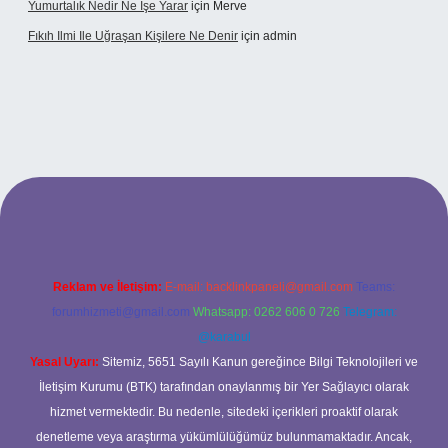
Yumurtalık Nedir Ne Işe Yarar
için
Merve
Fıkıh Ilmi Ile Uğraşan Kişilere Ne Denir
için
admin
iş
Reklam ve İletişim:
E-mail:
backlinkpaneli@gmail.com
Teams:
forumhizmeti@gmail.com
Whatsapp: 0262 606 0 726
Telegram:
@karabul
Yasal Uyarı:
Sitemiz, 5651 Sayılı Kanun gereğince Bilgi Teknolojileri ve
İletişim Kurumu (BTK) tarafından onaylanmış bir Yer Sağlayıcı olarak
hizmet vermektedir. Bu nedenle, sitedeki içerikleri proaktif olarak
denetleme veya araştırma yükümlülüğümüz bulunmamaktadır. Ancak,