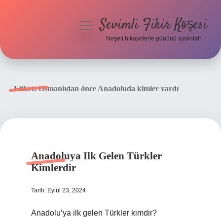
Sevimli Fikir Köşesi
menüyü
aç
Neşeli hikayelerle gününü aydınlat!
Anasayfa
Gizlilik Politikası
Etiket:
Osmanlıdan önce Anadoluda kimler vardı
Yasal Uyarı
Hakkımızda
Anadoluya Ilk Gelen Türkler
Kimlerdir
Tarih: Eylül 23, 2024
Anadolu’ya ilk gelen Türkler kimdir?