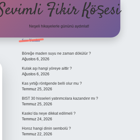
Sevimli Fikir Köşesi
Neşeli hikayelerle gününü aydınlat!
Sidebar
Son Yazılar
ilbet güncel giriş
Böreğe maden suyu ne zaman dökülür ?
Ağustos 6, 2026
Kulak aşı hangi yöreye aittir ?
Ağustos 6, 2026
Kas yırtığı röntgende belli olur mu ?
Temmuz 25, 2026
BIST 30 hisseleri yatırımcılara kazandırır mı ?
Temmuz 25, 2026
Kasko’da neye dikkat edilmeli ?
Temmuz 24, 2026
Horoz hangi dinin sembolü ?
Temmuz 22, 2026