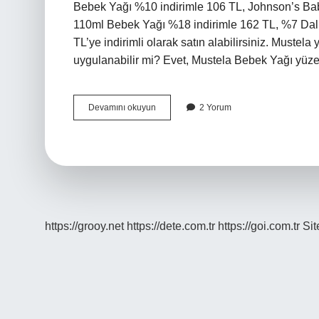
Bebek Yağı %10 indirimle 106 TL, Johnson’s Ba
110ml Bebek Yağı %18 indirimle 162 TL, %7 Da
TL’ye indirimli olarak satın alabilirsiniz. Muste
uygulanabilir mi? Evet, Mustela Bebek Yağı yü
Mustela
Devamını okuyun
2 Yorum
Bebek
Yağı
Ne
Kadar
https://grooy.net
https://dete.com.tr
https://goi.com.tr
Si