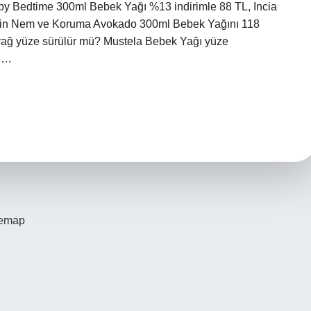
by Bedtime 300ml Bebek Yağı %13 indirimle 88 TL, Incia
lin Nem ve Koruma Avokado 300ml Bebek Yağını 118
la yağ yüze sürülür mü? Mustela Bebek Yağı yüze
ze…
temap