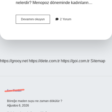
nelerdir? Menopoz döneminde kadınların…
Menopoza
Devamını okuyun
2 Yorum
Bağlı
Kadının
Olası
Sağlık
Sorunları
Nelerdir
https://grooy.net
https://dete.com.tr
https://goi.com.tr
Sitemap
Sidebar
Son Yazılar
Böreğe maden suyu ne zaman dökülür ?
Ağustos 6, 2026