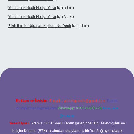
Yumurtalık Nedir Ne Işe Yarar
için
admin
Yumurtalık Nedir Ne Işe Yarar
için
Merve
Fıkıh Ilmi Ile Uğraşan Kişilere Ne Denir
için
admin
iş
Reklam ve İletişim:
E-mail:
backlinkpaneli@gmail.com
Teams:
forumhizmeti@gmail.com
Whatsapp: 0262 606 0 726
Telegram:
@karabul
Yasal Uyarı:
Sitemiz, 5651 Sayılı Kanun gereğince Bilgi Teknolojileri ve
İletişim Kurumu (BTK) tarafından onaylanmış bir Yer Sağlayıcı olarak