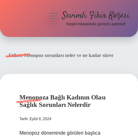
Sevimli Fikir Köşesi
menüyü
aç
Neşeli hikayelerle gününü aydınlat!
Anasayfa
Gizlilik Politikası
Etiket:
Menopoz sorunları neler ve ne kadar sürer
Yasal Uyarı
Hakkımızda
Menopoza Bağlı Kadının Olası
Sağlık Sorunları Nelerdir
Tarih: Eylül 6, 2024
Menopoz döneminde görülen başlıca