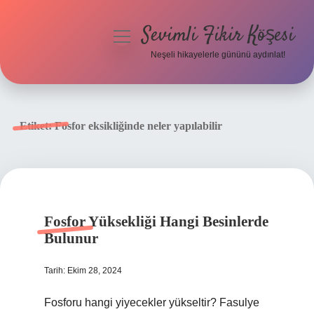
Sevimli Fikir Köşesi
menüyü
aç
Neşeli hikayelerle gününü aydınlat!
Anasayfa
Gizlilik Politikası
Etiket:
Fosfor eksikliğinde neler yapılabilir
Yasal Uyarı
Hakkımızda
Fosfor Yüksekliği Hangi Besinlerde
Bulunur
Tarih: Ekim 28, 2024
Fosforu hangi yiyecekler yükseltir? Fasulye