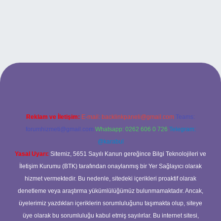
riş
Reklam ve İletişim:
E-mail:
backlinkpaneli@gmail.com
Teams:
forumhizmeti@gmail.com
Whatsapp: 0262 606 0 726
Telegram:
@karabul
Yasal Uyarı:
Sitemiz, 5651 Sayılı Kanun gereğince Bilgi Teknolojileri ve
İletişim Kurumu (BTK) tarafından onaylanmış bir Yer Sağlayıcı olarak
hizmet vermektedir. Bu nedenle, sitedeki içerikleri proaktif olarak
denetleme veya araştırma yükümlülüğümüz bulunmamaktadır. Ancak,
üyelerimiz yazdıkları içeriklerin sorumluluğunu taşımakta olup, siteye
üye olarak bu sorumluluğu kabul etmiş sayılırlar. Bu internet sitesi,