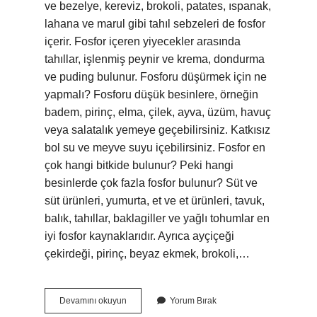
ve bezelye, kereviz, brokoli, patates, ıspanak,
lahana ve marul gibi tahıl sebzeleri de fosfor
içerir. Fosfor içeren yiyecekler arasında
tahıllar, işlenmiş peynir ve krema, dondurma
ve puding bulunur. Fosforu düşürmek için ne
yapmalı? Fosforu düşük besinlere, örneğin
badem, pirinç, elma, çilek, ayva, üzüm, havuç
veya salatalık yemeye geçebilirsiniz. Katkısız
bol su ve meyve suyu içebilirsiniz. Fosfor en
çok hangi bitkide bulunur? Peki hangi
besinlerde çok fazla fosfor bulunur? Süt ve
süt ürünleri, yumurta, et ve et ürünleri, tavuk,
balık, tahıllar, baklagiller ve yağlı tohumlar en
iyi fosfor kaynaklarıdır. Ayrıca ayçiçeği
çekirdeği, pirinç, beyaz ekmek, brokoli,…
Fosfor
Devamını okuyun
Yorum Bırak
Yüksekliği