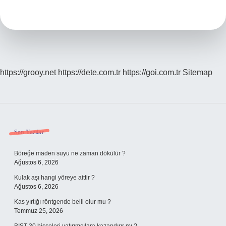
Hangi
Besinlerde
Bulunur
https://grooy.net
https://dete.com.tr
https://goi.com.tr
Sitemap
Sidebar
Son Yazılar
Böreğe maden suyu ne zaman dökülür ?
Ağustos 6, 2026
Kulak aşı hangi yöreye aittir ?
Ağustos 6, 2026
Kas yırtığı röntgende belli olur mu ?
Temmuz 25, 2026