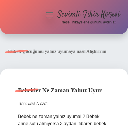
Sevimli Fikir Köşesi
menüyü
aç
Neşeli hikayelerle gününü aydınlat!
Anasayfa
Gizlilik Politikası
Etiket:
Çocuğumu yalnız uyumaya nasıl Alıştırırım
Yasal Uyarı
Hakkımızda
Bebekler Ne Zaman Yalnız Uyur
Tarih: Eylül 7, 2024
Bebek ne zaman yalnız uyumalı? Bebek
anne sütü almıyorsa 3.aydan itibaren bebek