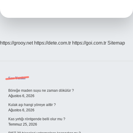
Zaman
Yalnız
Uyur
https://grooy.net
https://dete.com.tr
https://goi.com.tr
Sitemap
Sidebar
Son Yazılar
Böreğe maden suyu ne zaman dökülür ?
Ağustos 6, 2026
Kulak aşı hangi yöreye aittir ?
Ağustos 6, 2026
Kas yırtığı röntgende belli olur mu ?
Temmuz 25, 2026