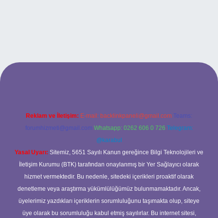
riş
Reklam ve İletişim:
E-mail:
backlinkpaneli@gmail.com
Teams:
forumhizmeti@gmail.com
Whatsapp: 0262 606 0 726
Telegram:
@karabul
Yasal Uyarı:
Sitemiz, 5651 Sayılı Kanun gereğince Bilgi Teknolojileri ve
İletişim Kurumu (BTK) tarafından onaylanmış bir Yer Sağlayıcı olarak
hizmet vermektedir. Bu nedenle, sitedeki içerikleri proaktif olarak
denetleme veya araştırma yükümlülüğümüz bulunmamaktadır. Ancak,
üyelerimiz yazdıkları içeriklerin sorumluluğunu taşımakta olup, siteye
üye olarak bu sorumluluğu kabul etmiş sayılırlar. Bu internet sitesi,