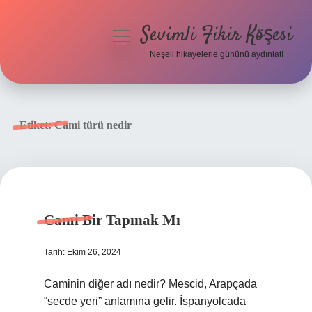
Sevimli Fikir Köşesi
menüyü
aç
Neşeli hikayelerle gününü aydınlat!
Anasayfa
Gizlilik Politikası
Etiket:
Cami türü nedir
Yasal Uyarı
Hakkımızda
Cami Bir Tapınak Mı
Tarih: Ekim 26, 2024
Caminin diğer adı nedir? Mescid, Arapçada
“secde yeri” anlamına gelir. İspanyolcada