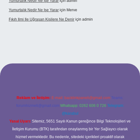
Yumurtalık Nedir Ne Işe Yarar
için
admin
Yumurtalık Nedir Ne Işe Yarar
için
Merve
Fıkıh Ilmi Ile Uğraşan Kişilere Ne Denir
için
admin
riş
Reklam ve İletişim:
E-mail:
backlinkpaneli@gmail.com
Teams:
forumhizmeti@gmail.com
Whatsapp: 0262 606 0 726
Telegram:
@karabul
Yasal Uyarı:
Sitemiz, 5651 Sayılı Kanun gereğince Bilgi Teknolojileri ve
İletişim Kurumu (BTK) tarafından onaylanmış bir Yer Sağlayıcı olarak
hizmet vermektedir. Bu nedenle, sitedeki içerikleri proaktif olarak