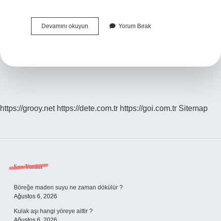
Cami
Devamını okuyun
Yorum Bırak
Bir
Tapınak
Mı
https://grooy.net
https://dete.com.tr
https://goi.com.tr
Sitemap
Sidebar
Son Yazılar
Böreğe maden suyu ne zaman dökülür ?
Ağustos 6, 2026
Kulak aşı hangi yöreye aittir ?
Ağustos 6, 2026