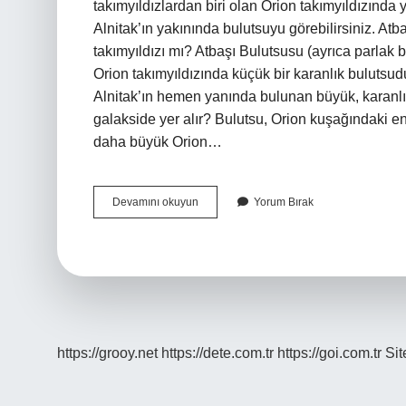
takımyıldızlardan biri olan Orion takımyıldızında y
Alnitak’ın yakınında bulutsuyu görebilirsiniz. Atba
takımyıldızı mı? Atbaşı Bulutsusu (ayrıca parlak 
Orion takımyıldızında küçük bir karanlık bulutsud
Alnitak’ın hemen yanında bulunan büyük, karanlık
galakside yer alır? Bulutsu, Orion kuşağındaki en
daha büyük Orion…
Atbaşı
Devamını okuyun
Yorum Bırak
Bulutsusu
Hangi
Takımyıldızında
Yer
Alır
https://grooy.net
https://dete.com.tr
https://goi.com.tr
Si