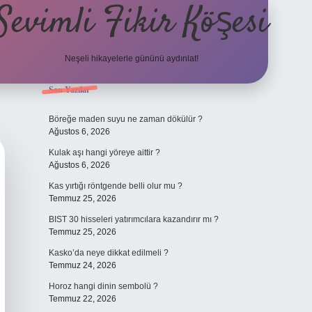
Sevimli Fikir Köşesi
Neşeli hikayelerle gününü aydınlat!
Sidebar
Son Yazılar
ilbet güncel giriş
Böreğe maden suyu ne zaman dökülür ?
Ağustos 6, 2026
Kulak aşı hangi yöreye aittir ?
Ağustos 6, 2026
Kas yırtığı röntgende belli olur mu ?
Temmuz 25, 2026
BIST 30 hisseleri yatırımcılara kazandırır mı ?
Temmuz 25, 2026
Kasko’da neye dikkat edilmeli ?
Temmuz 24, 2026
Horoz hangi dinin sembolü ?
Temmuz 22, 2026