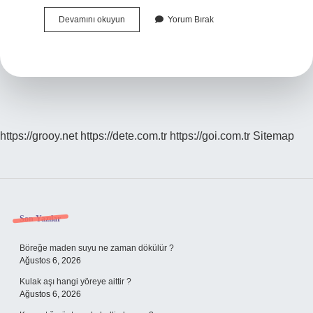
Başsavcı
Devamını okuyun
Yorum Bırak
Mı
Yüksek
Hâkim
Mi
https://grooy.net
https://dete.com.tr
https://goi.com.tr
Sitemap
Sidebar
Son Yazılar
Böreğe maden suyu ne zaman dökülür ?
Ağustos 6, 2026
Kulak aşı hangi yöreye aittir ?
Ağustos 6, 2026