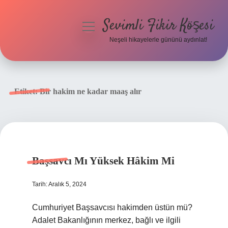
Sevimli Fikir Köşesi
menüyü
aç
Neşeli hikayelerle gününü aydınlat!
Anasayfa
Gizlilik Politikası
Etiket:
Bir hakim ne kadar maaş alır
Yasal Uyarı
Hakkımızda
Başsavcı Mı Yüksek Hâkim Mi
Tarih: Aralık 5, 2024
Cumhuriyet Başsavcısı hakimden üstün mü?
Adalet Bakanlığının merkez, bağlı ve ilgili