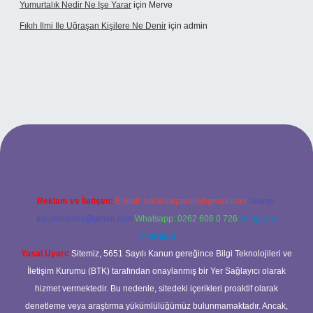
Yumurtalık Nedir Ne Işe Yarar
için
Merve
Fıkıh Ilmi Ile Uğraşan Kişilere Ne Denir
için
admin
iş
Reklam ve İletişim:
E-mail:
backlinkpaneli@gmail.com
Teams:
forumhizmeti@gmail.com
Whatsapp: 0262 606 0 726
Telegram:
@karabul
Yasal Uyarı:
Sitemiz, 5651 Sayılı Kanun gereğince Bilgi Teknolojileri ve
İletişim Kurumu (BTK) tarafından onaylanmış bir Yer Sağlayıcı olarak
hizmet vermektedir. Bu nedenle, sitedeki içerikleri proaktif olarak
denetleme veya araştırma yükümlülüğümüz bulunmamaktadır. Ancak,