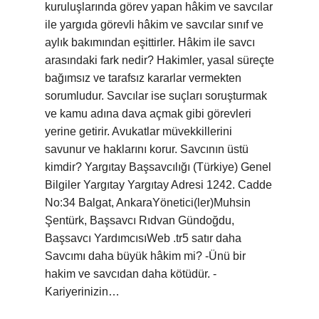
kuruluşlarında görev yapan hâkim ve savcılar
ile yargıda görevli hâkim ve savcılar sınıf ve
aylık bakımından eşittirler. Hâkim ile savcı
arasındaki fark nedir? Hakimler, yasal süreçte
bağımsız ve tarafsız kararlar vermekten
sorumludur. Savcılar ise suçları soruşturmak
ve kamu adına dava açmak gibi görevleri
yerine getirir. Avukatlar müvekkillerini
savunur ve haklarını korur. Savcının üstü
kimdir? Yargıtay Başsavcılığı (Türkiye) Genel
Bilgiler Yargıtay Yargıtay Adresi 1242. Cadde
No:34 Balgat, AnkaraYönetici(ler)Muhsin
Şentürk, Başsavcı Rıdvan Gündoğdu,
Başsavcı YardımcısıWeb .tr5 satır daha
Savcımı daha büyük hâkim mi? -Ünü bir
hakim ve savcıdan daha kötüdür. -
Kariyerinizin…