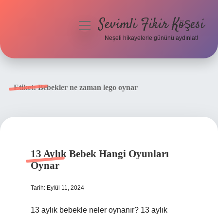
Sevimli Fikir Köşesi
menüyü
aç
Neşeli hikayelerle gününü aydınlat!
Anasayfa
Gizlilik Politikası
Etiket:
Bebekler ne zaman lego oynar
Yasal Uyarı
Hakkımızda
13 Aylık Bebek Hangi Oyunları
Oynar
Tarih: Eylül 11, 2024
13 aylık bebekle neler oynanır? 13 aylık