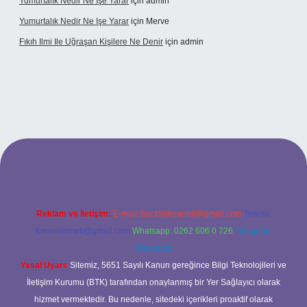
Yumurtalık Nedir Ne Işe Yarar
için
admin
Yumurtalık Nedir Ne Işe Yarar
için
Merve
Fıkıh Ilmi Ile Uğraşan Kişilere Ne Denir
için
admin
iş
Reklam ve İletişim:
E-mail:
backlinkpaneli@gmail.com
Teams:
forumhizmeti@gmail.com
Whatsapp: 0262 606 0 726
Telegram:
@karabul
Yasal Uyarı:
Sitemiz, 5651 Sayılı Kanun gereğince Bilgi Teknolojileri ve
İletişim Kurumu (BTK) tarafından onaylanmış bir Yer Sağlayıcı olarak
hizmet vermektedir. Bu nedenle, sitedeki içerikleri proaktif olarak