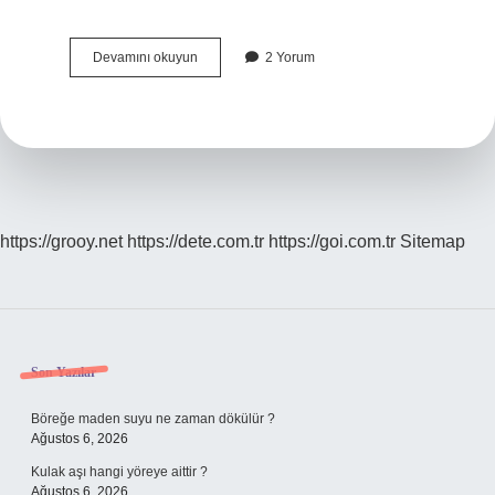
13
Devamını okuyun
2 Yorum
Aylık
Bebek
Hangi
Oyunları
Oynar
https://grooy.net
https://dete.com.tr
https://goi.com.tr
Sitemap
Sidebar
Son Yazılar
Böreğe maden suyu ne zaman dökülür ?
Ağustos 6, 2026
Kulak aşı hangi yöreye aittir ?
Ağustos 6, 2026