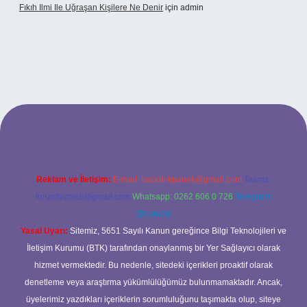
Fıkıh Ilmi Ile Uğraşan Kişilere Ne Denir
için
admin
riş
Reklam ve İletişim:
E-mail:
backlinkpaneli@gmail.com
Teams:
forumhizmeti@gmail.com
Whatsapp: 0262 606 0 726
Telegram:
@karabul
Yasal Uyarı:
Sitemiz, 5651 Sayılı Kanun gereğince Bilgi Teknolojileri ve
İletişim Kurumu (BTK) tarafından onaylanmış bir Yer Sağlayıcı olarak
hizmet vermektedir. Bu nedenle, sitedeki içerikleri proaktif olarak
denetleme veya araştırma yükümlülüğümüz bulunmamaktadır. Ancak,
üyelerimiz yazdıkları içeriklerin sorumluluğunu taşımakta olup, siteye