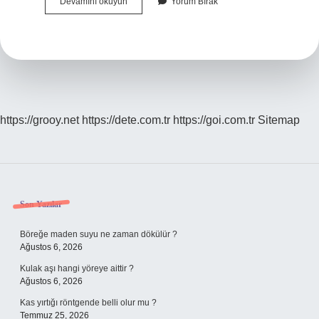
Bedelli
Devamını okuyun
Yorum Bırak
Askerlik
Ücreti
Neye
Göre
Hesaplanır
https://grooy.net
https://dete.com.tr
https://goi.com.tr
Sitemap
Sidebar
Son Yazılar
Böreğe maden suyu ne zaman dökülür ?
Ağustos 6, 2026
Kulak aşı hangi yöreye aittir ?
Ağustos 6, 2026
Kas yırtığı röntgende belli olur mu ?
Temmuz 25, 2026