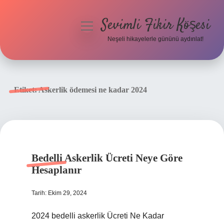
Sevimli Fikir Köşesi
menüyü
aç
Neşeli hikayelerle gününü aydınlat!
Anasayfa
Gizlilik Politikası
Etiket:
Askerlik ödemesi ne kadar 2024
Yasal Uyarı
Hakkımızda
Bedelli Askerlik Ücreti Neye Göre
Hesaplanır
Tarih: Ekim 29, 2024
2024 bedelli askerlik Ücreti Ne Kadar