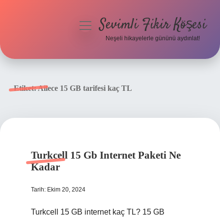
Sevimli Fikir Köşesi
menüyü
aç
Neşeli hikayelerle gününü aydınlat!
Anasayfa
Gizlilik Politikası
Etiket:
Ailece 15 GB tarifesi kaç TL
Yasal Uyarı
Hakkımızda
Turkcell 15 Gb Internet Paketi Ne
Kadar
Tarih: Ekim 20, 2024
Turkcell 15 GB internet kaç TL? 15 GB