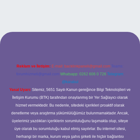
cel giriş
Reklam ve İletişim:
E-mail:
backlinkpaneli@gmail.com
Teams:
forumhizmeti@gmail.com
Whatsapp: 0262 606 0 726
Telegram:
@karabul
Yasal Uyarı:
Sitemiz, 5651 Sayılı Kanun gereğince Bilgi Teknolojileri ve
İletişim Kurumu (BTK) tarafından onaylanmış bir Yer Sağlayıcı olarak
hizmet vermektedir. Bu nedenle, sitedeki içerikleri proaktif olarak
denetleme veya araştırma yükümlülüğümüz bulunmamaktadır. Ancak,
üyelerimiz yazdıkları içeriklerin sorumluluğunu taşımakta olup, siteye
üye olarak bu sorumluluğu kabul etmiş sayılırlar. Bu internet sitesi,
herhangi bir marka, kurum veya şahıs şirketi ile hiçbir bağlantısı