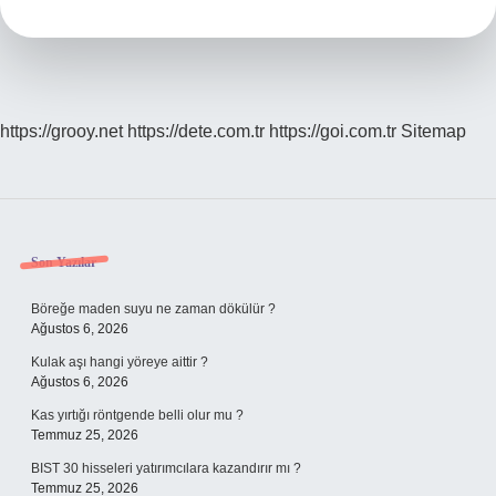
Internet
Paketi
Ne
Kadar
https://grooy.net
https://dete.com.tr
https://goi.com.tr
Sitemap
Sidebar
Son Yazılar
Böreğe maden suyu ne zaman dökülür ?
Ağustos 6, 2026
Kulak aşı hangi yöreye aittir ?
Ağustos 6, 2026
Kas yırtığı röntgende belli olur mu ?
Temmuz 25, 2026
BIST 30 hisseleri yatırımcılara kazandırır mı ?
Temmuz 25, 2026