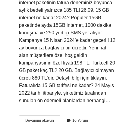
internet paketinin fatura döneminiz boyunca
aylık bedeli yalnızca 185 TL! 26.09. 15 GB
internet ne kadar 2024? Popüler 15GB
paketinde ayda 15GB internet, 1000 dakika
konuşma ve 250 yurt içi SMS yer alıyor.
Kampanya 15 Nisan 2024’e kadar geçerli! 12
ay boyunca bağlayıcı bir ücrettir. Yeni hat
alan müşterilere özel hoş geldin
kampanyasının özel fiyatı 198 TL. Turkcell 20
GB paket kaç TL? 20 GB. Bağlayıcı olmayan
ücreti 880 TL’dir. Detaylı bilgi için tıklayın.
Faturalıda 15 GB tarifesi ne kadar? 24 Mayıs
2022 tarihi itibariyle, şirketimiz tarafından
sunulan ön ödemeli planlardan herhangi…
Turkcell
Devamını okuyun
10 Yorum
15
Gb