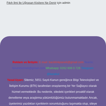
Fıkıh Ilmi Ile Uğraşan Kişilere Ne Denir
için
admin
riş
Reklam ve İletişim:
E-mail:
backlinkpaneli@gmail.com
Teams:
forumhizmeti@gmail.com
Whatsapp: 0262 606 0 726
Telegram:
@karabul
Yasal Uyarı:
Sitemiz, 5651 Sayılı Kanun gereğince Bilgi Teknolojileri ve
İletişim Kurumu (BTK) tarafından onaylanmış bir Yer Sağlayıcı olarak
hizmet vermektedir. Bu nedenle, sitedeki içerikleri proaktif olarak
denetleme veya araştırma yükümlülüğümüz bulunmamaktadır. Ancak,
üyelerimiz yazdıkları içeriklerin sorumluluğunu taşımakta olup, siteye