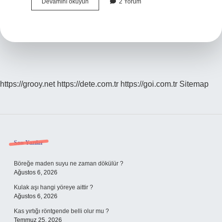
Tdk
Devamını okuyun
2 Yorum
Açıklaması
Nedir
https://grooy.net
https://dete.com.tr
https://goi.com.tr
Sitemap
Sidebar
Son Yazılar
Böreğe maden suyu ne zaman dökülür ?
Ağustos 6, 2026
Kulak aşı hangi yöreye aittir ?
Ağustos 6, 2026
Kas yırtığı röntgende belli olur mu ?
Temmuz 25, 2026