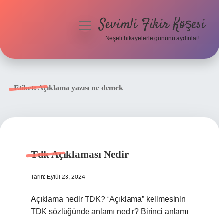
Sevimli Fikir Köşesi
menüyü
aç
Neşeli hikayelerle gününü aydınlat!
Anasayfa
Gizlilik Politikası
Etiket:
Açıklama yazısı ne demek
Yasal Uyarı
Hakkımızda
Tdk Açıklaması Nedir
Tarih: Eylül 23, 2024
Açıklama nedir TDK? “Açıklama” kelimesinin
TDK sözlüğünde anlamı nedir? Birinci anlamı