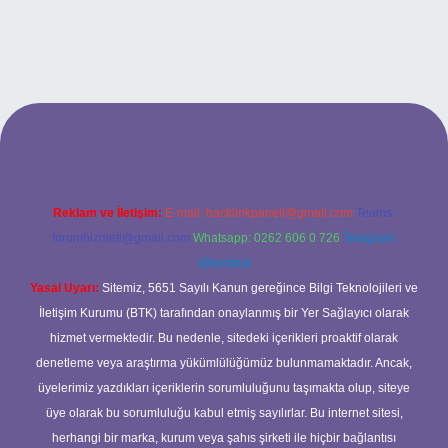
riş
Reklam ve İletişim:
E-mail:
backlinkpaneli@gmail.com
Teams:
forumhizmeti@gmail.com
Whatsapp: 0262 606 0 726
Telegram:
@karabul
Yasal Uyarı:
Sitemiz, 5651 Sayılı Kanun gereğince Bilgi Teknolojileri ve
İletişim Kurumu (BTK) tarafından onaylanmış bir Yer Sağlayıcı olarak
hizmet vermektedir. Bu nedenle, sitedeki içerikleri proaktif olarak
denetleme veya araştırma yükümlülüğümüz bulunmamaktadır. Ancak,
üyelerimiz yazdıkları içeriklerin sorumluluğunu taşımakta olup, siteye
üye olarak bu sorumluluğu kabul etmiş sayılırlar. Bu internet sitesi,
herhangi bir marka, kurum veya şahıs şirketi ile hiçbir bağlantısı