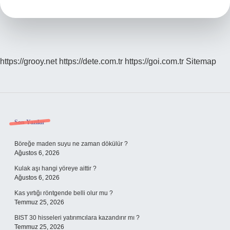
Yıllar
Arasında
https://grooy.net
https://dete.com.tr
https://goi.com.tr
Sitemap
Sidebar
Son Yazılar
Böreğe maden suyu ne zaman dökülür ?
Ağustos 6, 2026
Kulak aşı hangi yöreye aittir ?
Ağustos 6, 2026
Kas yırtığı röntgende belli olur mu ?
Temmuz 25, 2026
BIST 30 hisseleri yatırımcılara kazandırır mı ?
Temmuz 25, 2026