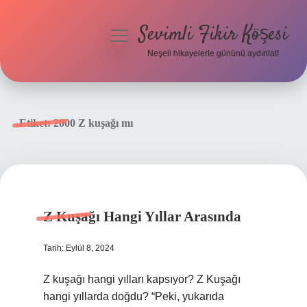
Sevimli Fikir Köşesi
menüyü
aç
Neşeli hikayelerle gününü aydınlat!
Anasayfa
Gizlilik Politikası
Etiket:
2000 Z kuşağı mı
Yasal Uyarı
Hakkımızda
Z Kuşağı Hangi Yıllar Arasında
Tarih: Eylül 8, 2024
Z kuşağı hangi yılları kapsıyor? Z Kuşağı
hangi yıllarda doğdu? “Peki, yukarıda