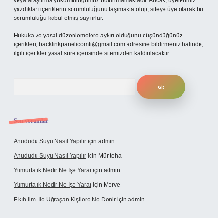
veya araştırma yükümlülüğümüz bulunmamaktadır. Ancak, üyelerimiz
yazdıkları içeriklerin sorumluluğunu taşımakta olup, siteye üye olarak bu
sorumluluğu kabul etmiş sayılırlar.
Hukuka ve yasal düzenlemelere aykırı olduğunu düşündüğünüz
içerikleri,
backlinkpanelicomtr@gmail.com
adresine bildirmeniz halinde,
ilgili içerikler yasal süre içerisinde sitemizden kaldırılacaktır.
Arama
Son yorumlar
Ahududu Suyu Nasıl Yapılır
için
admin
Ahududu Suyu Nasıl Yapılır
için
Münteha
Yumurtalık Nedir Ne Işe Yarar
için
admin
Yumurtalık Nedir Ne Işe Yarar
için
Merve
Fıkıh Ilmi Ile Uğraşan Kişilere Ne Denir
için
admin