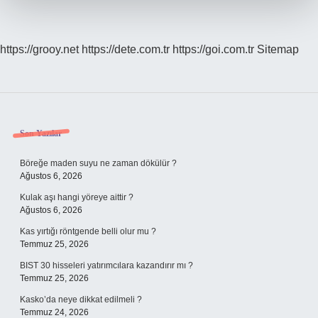
https://grooy.net
https://dete.com.tr
https://goi.com.tr
Sitemap
Sidebar
Son Yazılar
Böreğe maden suyu ne zaman dökülür ?
Ağustos 6, 2026
Kulak aşı hangi yöreye aittir ?
Ağustos 6, 2026
Kas yırtığı röntgende belli olur mu ?
Temmuz 25, 2026
BIST 30 hisseleri yatırımcılara kazandırır mı ?
Temmuz 25, 2026
Kasko’da neye dikkat edilmeli ?
Temmuz 24, 2026