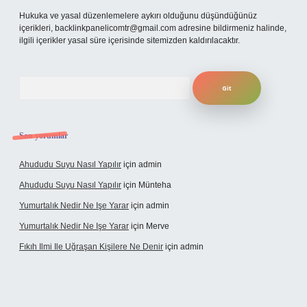
Hukuka ve yasal düzenlemelere aykırı olduğunu düşündüğünüz
içerikleri,
backlinkpanelicomtr@gmail.com
adresine bildirmeniz halinde,
ilgili içerikler yasal süre içerisinde sitemizden kaldırılacaktır.
Arama
Son yorumlar
Ahududu Suyu Nasıl Yapılır
için
admin
Ahududu Suyu Nasıl Yapılır
için
Münteha
Yumurtalık Nedir Ne Işe Yarar
için
admin
Yumurtalık Nedir Ne Işe Yarar
için
Merve
Fıkıh Ilmi Ile Uğraşan Kişilere Ne Denir
için
admin