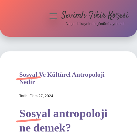
Sevimli Fikir Köşesi
menüyü
aç
Neşeli hikayelerle gününü aydınlat!
Anasayfa
Gizlilik Politikası
Yasal Uyarı
Sosyal Ve Kültürel Antropoloji
Hakkımızda
Nedir
Tarih: Ekim 27, 2024
Sosyal antropoloji
ne demek?