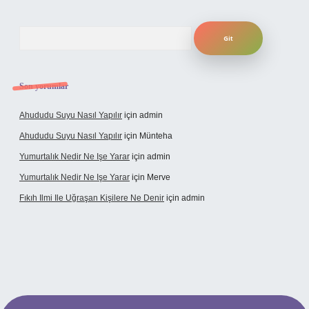
Arama
Son yorumlar
Ahududu Suyu Nasıl Yapılır
için
admin
Ahududu Suyu Nasıl Yapılır
için
Münteha
Yumurtalık Nedir Ne Işe Yarar
için
admin
Yumurtalık Nedir Ne Işe Yarar
için
Merve
Fıkıh Ilmi Ile Uğraşan Kişilere Ne Denir
için
admin
iriş