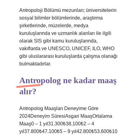
Antropoloji Bölümü mezunları; üniversitelerin
sosyal bilimler bölümlerinde, araştırma
şirketlerinde, müzelerde, medya
kuruluşlarında ve uzmanlık alanları ile ilgili
olarak SIS gibi kamu kuruluşlarında,
vakıflarda ve UNESCO, UNICEF, ILO, WHO
gibi uluslararası kuruluşlarda çalışma olanağı
bulmaktadırlar.
Antropolog ne kadar maaş
alır?
Antropolog Maaşları Deneyime Göre
2024Deneyim SüresiAsgari MaaşOrtalama
Maaş0 – 1 yıl31.300₺38.100₺2 – 4
yıl37.800₺47.100₺5 – 9 yıl42.800₺53.600₺10