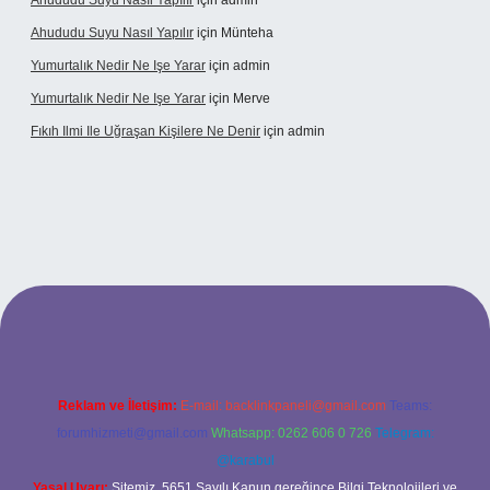
Ahududu Suyu Nasıl Yapılır
için
admin
Ahududu Suyu Nasıl Yapılır
için
Münteha
Yumurtalık Nedir Ne Işe Yarar
için
admin
Yumurtalık Nedir Ne Işe Yarar
için
Merve
Fıkıh Ilmi Ile Uğraşan Kişilere Ne Denir
için
admin
üncel giriş
Reklam ve İletişim:
E-mail:
backlinkpaneli@gmail.com
Teams:
forumhizmeti@gmail.com
Whatsapp: 0262 606 0 726
Telegram:
@karabul
Yasal Uyarı:
Sitemiz, 5651 Sayılı Kanun gereğince Bilgi Teknolojileri ve