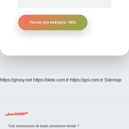
https://grooy.net
https://dete.com.tr
https://goi.com.tr
Sitemap
Sidebar
Son Yazılar
Türk sinemasının ilk kadın yönetmeni kimdir ?