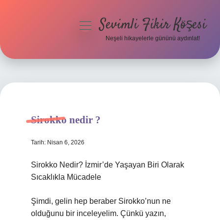
Sevimli Fikir Köşesi
menüyü
aç
Neşeli hikayelerle gününü aydınlat!
Anasayfa
Gizlilik Politikası
Yasal Uyarı
Sirokko nedir ?
Hakkımızda
Tarih: Nisan 6, 2026
Sirokko Nedir? İzmir’de Yaşayan Biri Olarak
Sıcaklıkla Mücadele
Şimdi, gelin hep beraber Sirokko’nun ne
olduğunu bir inceleyelim. Çünkü yazın,