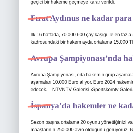
geçici bir hakeme geçmeye karar verildi.
Fırat Aydınus ne kadar para
İlk 16 haftada, 70.000 600 çay kaşığı ile en faz
kadrosundaki bir hakem ayda ortalama 15.000 TL
Avrupa Şampiyonası’nda ha
Avrupa Şampiyonası, orta hakemin grup aşamalar
aşamaları 10.000 Euro alıyor. Euro 2024 hakemle
edecek. – NTVNTV Galerisi ›Sportskorntv Galeri
İspanya’da hakemler ne kad
Sezon başına ortalama 20 oyunu yönettiğinizi var
maaşlarının 250.000 avro olduğunu görüyoruz. Bu