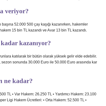
a veriyor?
n başına 52.000 500 çay kaşığı kazanırken, hakemler
hakem 15 bin TL kazandı ve Avar 13 bin TL kazandı.
 kadar kazanıyor?
nlara katılarak bir bütün olarak yüksek gelir elde edebilir.
, sezon sonunda 30.000 Euro ile 50.000 Euro arasında kar
ı ne kadar?
.500 TL • Var Hakem: 26.250 TL • Yardımcı Hakem: 23.100
r Ligi Hakem Ücretleri: • Orta Hakem: 52.500 TL •