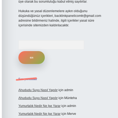
üye olarak bu sorumluluğu kabul etmiş sayılırlar.
Hukuka ve yasal düzenlemelere aykırı olduğunu
düşündüğünüz içerikleri,
backlinkpanelicomtr@gmail.com
adresine bildirmeniz halinde, ilgili içerikler yasal süre
içerisinde sitemizden kaldırılacaktır.
Arama
Son yorumlar
Ahududu Suyu Nasıl Yapılır
için
admin
Ahududu Suyu Nasıl Yapılır
için
Münteha
Yumurtalık Nedir Ne Işe Yarar
için
admin
Yumurtalık Nedir Ne Işe Yarar
için
Merve