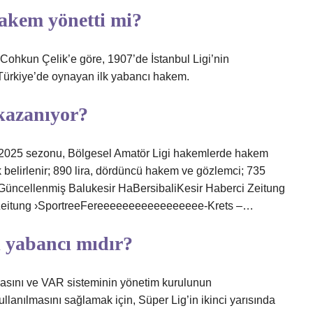
akem yönetti mi?
ohkun Çelik’e göre, 1907’de İstanbul Ligi’nin
 Türkiye’de oynayan ilk yabancı hakem.
kazanıyor?
-2025 sezonu, Bölgesel Amatör Ligi hakemlerde hakem
 belirlenir; 890 lira, dördüncü hakem ve gözlemci; 735
 Güncellenmiş Balukesir HaBersibaliKesir Haberci Zeitung
i Zeitung ›SportreeFereeeeeeeeeeeeeeeee-Krets –…
 yabancı mıdır?
sını ve VAR sisteminin yönetim kurulunun
ullanılmasını sağlamak için, Süper Lig’in ikinci yarısında