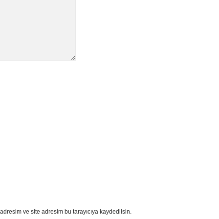
adresim ve site adresim bu tarayıcıya kaydedilsin.