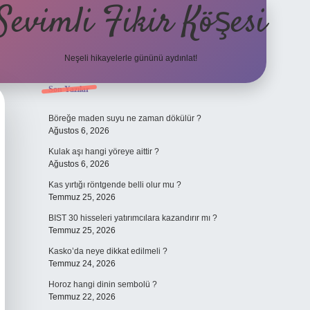
Sevimli Fikir Köşesi
Neşeli hikayelerle gününü aydınlat!
Sidebar
Son Yazılar
ilbet güncel gir
Böreğe maden suyu ne zaman dökülür ?
Ağustos 6, 2026
Kulak aşı hangi yöreye aittir ?
Ağustos 6, 2026
Kas yırtığı röntgende belli olur mu ?
Temmuz 25, 2026
BIST 30 hisseleri yatırımcılara kazandırır mı ?
Temmuz 25, 2026
Kasko’da neye dikkat edilmeli ?
Temmuz 24, 2026
Horoz hangi dinin sembolü ?
Temmuz 22, 2026