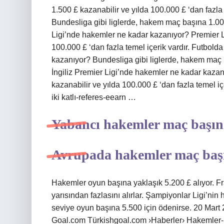
1.500 £ kazanabilir ve yılda 100.000 £ ‘dan fazl
Bundesliga gibi liglerde, hakem maç başına 1.000
Ligi’nde hakemler ne kadar kazanıyor? Premier L
100.000 £ ‘dan fazla temel içerik vardır. Futbol
kazanıyor? Bundesliga gibi liglerde, hakem maç b
İngiliz Premier Ligi’nde hakemler ne kadar kaza
kazanabilir ve yılda 100.000 £ ‘dan fazla temel i
iki katlı-referes-eearn …
Yabancı hakemler maç başın
Avrupada hakemler maç başı
Hakemler oyun başına yaklaşık 5.200 £ alıyor. Fr
yarısından fazlasını alırlar. Şampiyonlar Ligi’nin
seviye oyun başına 5.500 için ödenirse. 20 Mar
Goal.com Türkishgoal.com ›Haberler› Hakemle