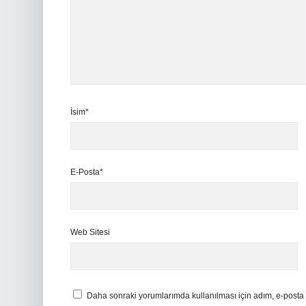
İsim*
E-Posta*
Web Sitesi
Daha sonraki yorumlarımda kullanılması için adım, e-posta 