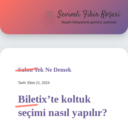
Sevimli Fikir Köşesi
menüyü
aç
Neşeli hikayelerle gününü aydınlat!
Anasayfa
Gizlilik Politikası
Yasal Uyarı
Salon Tek Ne Demek
Hakkımızda
Tarih: Ekim 21, 2024
Biletix’te koltuk
seçimi nasıl yapılır?