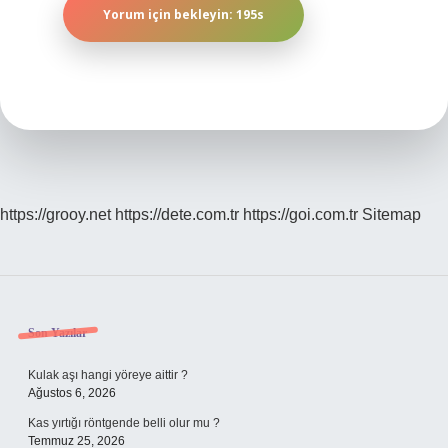
https://grooy.net
https://dete.com.tr
https://goi.com.tr
Sitemap
Sidebar
Son Yazılar
Kulak aşı hangi yöreye aittir ?
Ağustos 6, 2026
Kas yırtığı röntgende belli olur mu ?
Temmuz 25, 2026