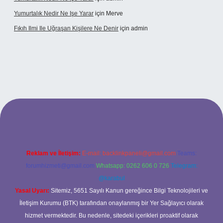
Yumurtalık Nedir Ne Işe Yarar
için
Merve
Fıkıh Ilmi Ile Uğraşan Kişilere Ne Denir
için
admin
giriş
Reklam ve İletişim:
E-mail:
backlinkpaneli@gmail.com
Teams:
forumhizmeti@gmail.com
Whatsapp: 0262 606 0 726
Telegram:
@karabul
Yasal Uyarı:
Sitemiz, 5651 Sayılı Kanun gereğince Bilgi Teknolojileri ve
İletişim Kurumu (BTK) tarafından onaylanmış bir Yer Sağlayıcı olarak
hizmet vermektedir. Bu nedenle, sitedeki içerikleri proaktif olarak