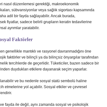
eri nasıl düzenlemesi gerektiği, makroekonomik
litikaları, sübvansiyonlar veya sağlık sigortası kapsamında
 daha adil bir fayda sağlayabilir. Ancak burada,
sek fiyatlar, sadece belirli grupların keratin tedavilerine
al ayrımlar yaratabilir.
osyal Faktörler
rken genellikle mantıklı ve rasyonel davranmadığını öne
ojik faktörler ve bilinçli ya da bilinçsiz önyargılar tarafından
önelik tercihlerde de geçerlidir. Tüketiciler, bazen sadece bir
rinden duydukları etkilere dayanarak seçim yaparlar.
gılanabilir ve bu nedenle sosyal statü sembolü haline
cih etmelerine yol açabilir. Sosyal etkiler ve çevresel
endirir.
 ve fayda ile değil, aynı zamanda sosyal ve psikolojik