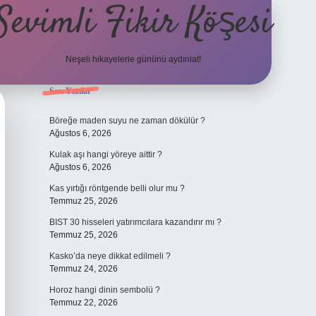
Sevimli Fikir Köşesi
Neşeli hikayelerle gününü aydınlat!
Sidebar
Son Yazılar
ilbet güncel gir
Böreğe maden suyu ne zaman dökülür ?
Ağustos 6, 2026
Kulak aşı hangi yöreye aittir ?
Ağustos 6, 2026
Kas yırtığı röntgende belli olur mu ?
Temmuz 25, 2026
BIST 30 hisseleri yatırımcılara kazandırır mı ?
Temmuz 25, 2026
Kasko’da neye dikkat edilmeli ?
Temmuz 24, 2026
Horoz hangi dinin sembolü ?
Temmuz 22, 2026