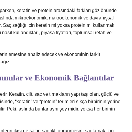
parken, keratin ve protein arasındaki farkları göz önünde
, aslında mikroekonomik, makroekonomik ve davranışsal
Saç sağlığı için keratin mi yoksa protein mi kullanmak
nasıl kullandıkları, piyasa fiyatları, toplumsal refah ve
derinlemesine analiz edecek ve ekonominin farklı
cağız.
anımlar ve Ekonomik Bağlantılar
rir. Keratin, cilt, saç ve tırnakların yapı taşı olan, güçlü ve
inde, “keratin” ve “protein” terimleri sıkça birbirinin yerine
abilir. Peki, aslında bunlar aynı şey midir, yoksa her birinin
lerin ikisi de saçın sağlıklı görünmesini sağlamak için