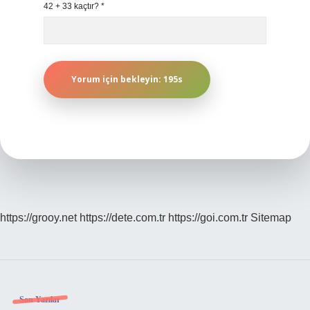
42 + 33 kaçtır?
*
https://grooy.net
https://dete.com.tr
https://goi.com.tr
Sitemap
Sidebar
Son Yazılar