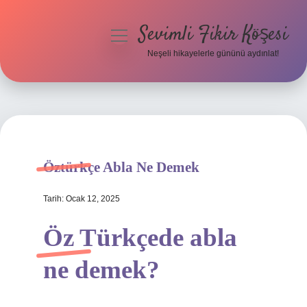
Sevimli Fikir Köşesi
menüyü
aç
Neşeli hikayelerle gününü aydınlat!
Anasayfa
Gizlilik Politikası
Yasal Uyarı
Öztürkçe Abla Ne Demek
Hakkımızda
Tarih: Ocak 12, 2025
Öz Türkçede abla
ne demek?