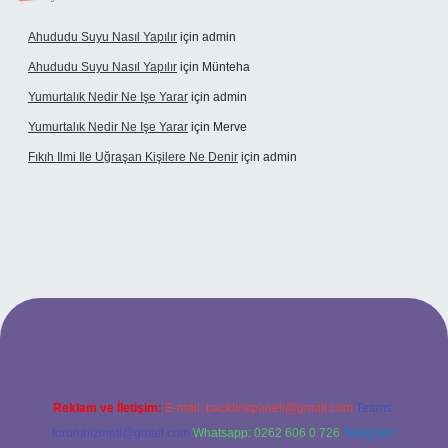
Ahududu Suyu Nasıl Yapılır
için
admin
Ahududu Suyu Nasıl Yapılır
için
Münteha
Yumurtalık Nedir Ne Işe Yarar
için
admin
Yumurtalık Nedir Ne Işe Yarar
için
Merve
Fıkıh Ilmi Ile Uğraşan Kişilere Ne Denir
için
admin
l giriş
Reklam ve İletişim:
E-mail:
backlinkpaneli@gmail.com
Teams:
forumhizmeti@gmail.com
Whatsapp: 0262 606 0 726
Telegram: