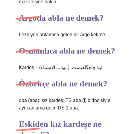
makalesine bakın.
Argoda abla ne demek?
Lezbiyen anlamına gelen bir argo kelime.
Osmanlıca abla ne demek?
Kardeş – ابلا چاهگاهیست. (مهذب الاسماء).
Özbekçe abla ne demek?
opa (aba): kız kardeş; TS aba (I) birincisiyle
aynı anlama gelir; DS 1 aba.
Eskiden kız kardeşe ne