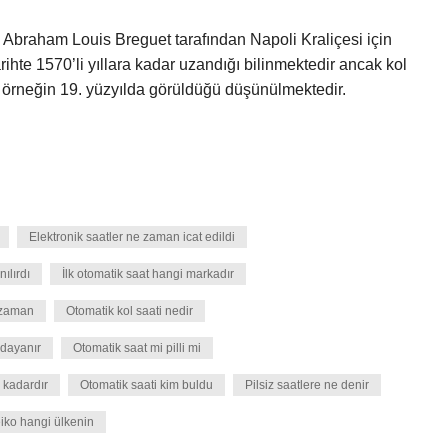
a Abraham Louis Breguet tarafından Napoli Kraliçesi için
tarihte 1570’li yıllara kadar uzandığı bilinmektedir ancak kol
k örneğin 19. yüzyılda görüldüğü düşünülmektedir.
Elektronik saatler ne zaman icat edildi
ılırdı
İlk otomatik saat hangi markadır
 zaman
Otomatik kol saati nedir
 dayanır
Otomatik saat mi pilli mi
 kadardır
Otomatik saati kim buldu
Pilsiz saatlere ne denir
iko hangi ülkenin