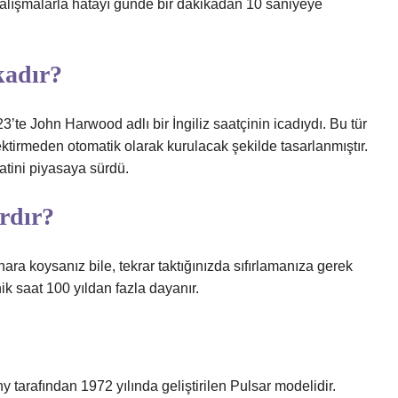
 çalışmalarla hatayı günde bir dakikadan 10 saniyeye
kadır?
23’te John Harwood adlı bir İngiliz saatçinin icadıydı. Bu tür
ektirmeden otomatik olarak kurulacak şekilde tasarlanmıştır.
tini piyasaya sürdü.
rdır?
nara koysanız bile, tekrar taktığınızda sıfırlamanıza gerek
ik saat 100 yıldan fazla dayanır.
 tarafından 1972 yılında geliştirilen Pulsar modelidir.