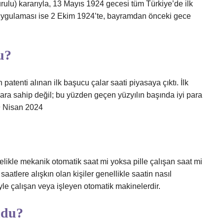
ulu) kararıyla, 13 Mayıs 1924 gecesi tüm Türkiye’de ilk
i uygulaması ise 2 Ekim 1924’te, bayramdan önceki gece
u?
enti alınan ilk başucu çalar saati piyasaya çıktı. İlk
ra sahip değil; bu yüzden geçen yüzyılın başında iyi para
 9 Nisan 2024
celikle mekanik otomatik saat mi yoksa pille çalışan saat mi
aatlere alışkın olan kişiler genellikle saatin nasıl
tiyle çalışan veya işleyen otomatik makinelerdir.
ndu?