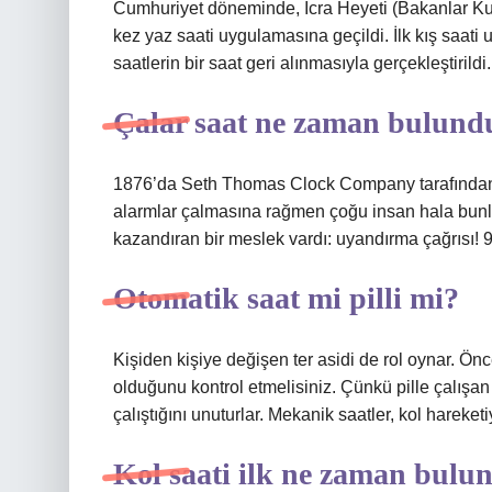
Cumhuriyet döneminde, İcra Heyeti (Bakanlar Kur
kez yaz saati uygulamasına geçildi. İlk kış saat
saatlerin bir saat geri alınmasıyla gerçekleştirildi.
Çalar saat ne zaman bulund
1876’da Seth Thomas Clock Company tarafından pat
alarmlar çalmasına rağmen çoğu insan hala bunla
kazandıran bir meslek vardı: uyandırma çağrısı!
Otomatik saat mi pilli mi?
Kişiden kişiye değişen ter asidi de rol oynar. Ön
olduğunu kontrol etmelisiniz. Çünkü pille çalışan s
çalıştığını unuturlar. Mekanik saatler, kol hareke
Kol saati ilk ne zaman bulu