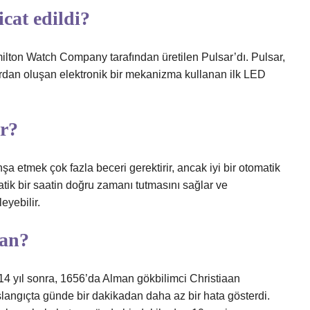
cat edildi?
amilton Watch Company tarafından üretilen Pulsar’dı. Pulsar,
ardan oluşan elektronik bir mekanizma kullanan ilk LED
ır?
etmek çok fazla beceri gerektirir, ancak iyi bir otomatik
atik bir saatin doğru zamanı tutmasını sağlar ve
eyebilir.
man?
 14 yıl sonra, 1656’da Alman gökbilimci Christiaan
langıçta günde bir dakikadan daha az bir hata gösterdi.