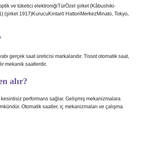
ptik ve tüketici elektroniğiTürÖzel şirket (Kâbushiki-
) (şirket 1917)KurucuKintarō HattoriMerkezMinato, Tokyo,
?
abı gerçek saat üreticisi markalarıdır. Tissot otomatik saat,
r mekanik saatlerdir.
n alır?
ri kesintisiz performans sağlar. Gelişmiş mekanizmalara
mkündür. Otomatik saatler, iç mekanizmaları ve çalışma