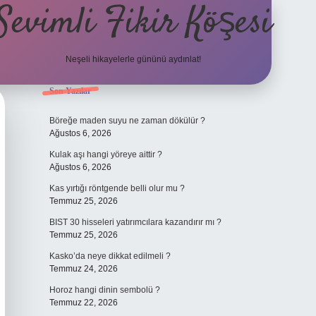
Sevimli Fikir Köşesi
Neşeli hikayelerle gününü aydınlat!
Sidebar
Son Yazılar
ilbet güncel giri
Böreğe maden suyu ne zaman dökülür ?
Ağustos 6, 2026
Kulak aşı hangi yöreye aittir ?
Ağustos 6, 2026
Kas yırtığı röntgende belli olur mu ?
Temmuz 25, 2026
BIST 30 hisseleri yatırımcılara kazandırır mı ?
Temmuz 25, 2026
Kasko’da neye dikkat edilmeli ?
Temmuz 24, 2026
Horoz hangi dinin sembolü ?
Temmuz 22, 2026