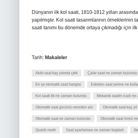
Dünyanın ilk kol saati, 1810-1812 yılları arasınd
yapılmıştır. Kol saati tasarımlarının örneklerinin 
saati tanımı bu dönemde ortaya çıkmadığı için il
Tarih:
Makaleler
Akıllı saat kaç yılında çıktı
Çalar saat ne zaman bulundu
En iyi otomatik saat hangisi
Eskiden saat yerine ne kullan
Kol saati ilk ne zaman bulundu
Mekanik saatin icadı ne
Otomatik saat gücünü nereden alır
Otomatik saat kaç yıl
Otomatik saat ne zaman bulundu
Otomatik saat ömrü ne
Quartz nedir
Saat ayarlaması ne zaman başladı
Se