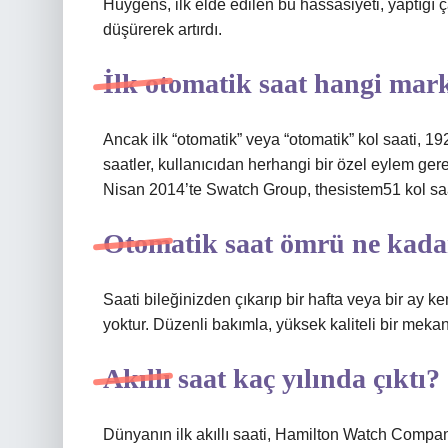
Huygens, ilk elde edilen bu hassasiyeti, yaptığı
düşürerek artırdı.
İlk otomatik saat hangi mar
Ancak ilk “otomatik” veya “otomatik” kol saati, 19
saatler, kullanıcıdan herhangi bir özel eylem ger
Nisan 2014’te Swatch Group, thesistem51 kol saa
Otomatik saat ömrü ne kada
Saati bileğinizden çıkarıp bir hafta veya bir ay ke
yoktur. Düzenli bakımla, yüksek kaliteli bir mekan
Akıllı saat kaç yılında çıktı?
Dünyanın ilk akıllı saati, Hamilton Watch Company