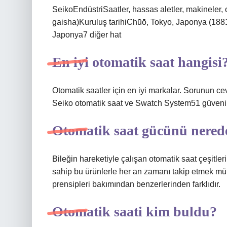
SeikoEndüstriSaatler, hassas aletler, makineler, o
gaisha)Kuruluş tarihiChūō, Tokyo, Japonya (1881
Japonya7 diğer hat
En iyi otomatik saat hangisi
Otomatik saatler için en iyi markalar. Sorunun cev
Seiko otomatik saat ve Swatch System51 güvenili
Otomatik saat gücünü nerede
Bileğin hareketiyle çalışan otomatik saat çeşitle
sahip bu ürünlerle her an zamanı takip etmek mü
prensipleri bakımından benzerlerinden farklıdır.
Otomatik saati kim buldu?