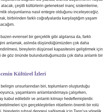
e alacak, çeşitli kültürlerin geleneksel inanç sistemlerine,
imlik oluşumlarına nasıl entegre olduğunu inceleyeceğiz.
larak, birbirinden farklı coğrafyalarda karşılaştığım yaşam
ışacağım.
zen evrensel bir gerçeklik gibi algılansa da, farklı
ndiğini anlamak, aslında düşündüğümüzden çok daha
dirilmesi, bireylerin düşünsel kapasitesini geliştirmek için
liliği de göz önünde bulundurduğumuzda çok daha anlamlı bir
enin Kültürel İzleri
belirgin unsurlarından biri, toplumların oluşturduğu
ih boyunca, yaşamlarını anlamlandırmaya çalışırken,
ay kabul edilebilir ve anlamlı kılmayı hedeflemişlerdir.
ebilmeleri için gerçekleştirilen ritüellerin önemli bir rolü
li, bireylerin ruhsal dengeyi sağlamak için Tanrı’ya yönelik