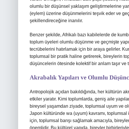
olumlu bir düşünsel yaklaşım geliştirmelerine yar
(eylem) üzerine düşünmelerini teşvik eder ve ge
şekillendireceğine inanılır.
Benzer şekilde, Afrikalı bazı kabilelerde de kum
toplum üyeleri olumlu düşünme ve geçmişte yapıl
tecrübelerini hatırlamak için bir araya gelirler.
toplumsal bir pratik haline getirerek, bireylerin to
düşüncelerin ötesinde kolektif bir anlam taşır v
Akrabalık Yapıları ve Olumlu Düşünc
Antropolojik açıdan bakıldığında, her kültürün akr
etkiler yaratır. Kimi toplumlarda, geniş aile yapıla
bireysel yaşamdan ziyade, toplumsal uyum ve olu
Japon kültüründe wa (uyum) kavramı, toplumsal i
için, toplumsal barışı sağlamak amacıyla, bireyl
önemlidir. Bu kültürel yapıda, bireyler birbirler