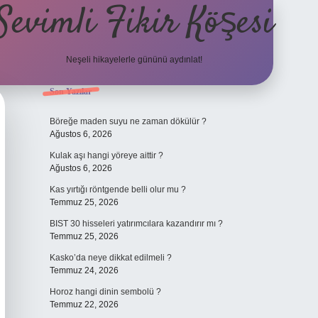
Sevimli Fikir Köşesi
Neşeli hikayelerle gününü aydınlat!
Sidebar
Son Yazılar
ilbet güncel gi
Böreğe maden suyu ne zaman dökülür ?
Ağustos 6, 2026
Kulak aşı hangi yöreye aittir ?
Ağustos 6, 2026
Kas yırtığı röntgende belli olur mu ?
Temmuz 25, 2026
BIST 30 hisseleri yatırımcılara kazandırır mı ?
Temmuz 25, 2026
Kasko’da neye dikkat edilmeli ?
Temmuz 24, 2026
Horoz hangi dinin sembolü ?
Temmuz 22, 2026