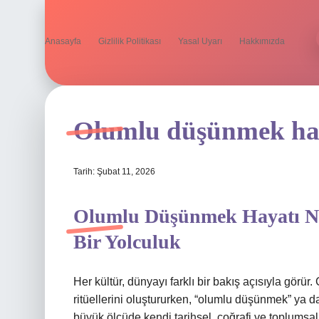
Anasayfa
Gizlilik Politikası
Yasal Uyarı
Hakkımızda
Olumlu düşünmek haya
Tarih: Şubat 11, 2026
Olumlu Düşünmek Hayatı Nas
Bir Yolculuk
Her kültür, dünyayı farklı bir bakış açısıyla görür.
ritüellerini oluştururken, “olumlu düşünmek” ya da
büyük ölçüde kendi tarihsel, coğrafi ve toplumsa