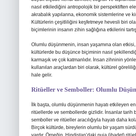
nasıl etkilediğini antropolojik bir perspektiften el
akrabalık yapılarına, ekonomik sistemlerine ve k
Kültürlerin çeşitliliğini keşfetmeye hevesli biri o
biçimlerinin insanın zihin sağlığına etkilerini tart
Olumlu düşünmenin, insan yaşamına olan etkisi, ba
kültürlerde bu düşünce biçiminin nasıl şekille
karmaşık ve çok katmanlıdır. İnsan zihninin yönlen
kullanılan araçlardan biri olarak, kültürel göre
hale gelir.
Ritüeller ve Semboller: Olumlu Düşünc
İlk başta, olumlu düşünmenin hayatı etkileyen en 
ritüellerde ve sembollerde gizlidir. İnsanlar tar
semboller ve ritüeller aracılığıyla hayatı daha kol
Birçok kültürde, bireylerin olumlu bir yaşam sürdür
vardır. Örneğin, Hindistan’daki puja (ibadet) ritüe