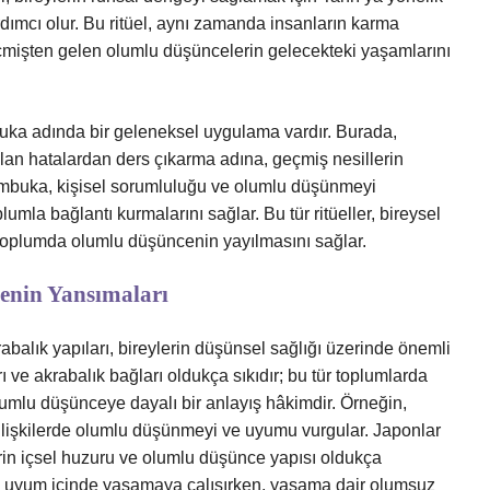
dımcı olur. Bu ritüel, aynı zamanda insanların karma
çmişten gelen olumlu düşüncelerin gelecekteki yaşamlarını
buka adında bir geleneksel uygulama vardır. Burada,
an hatalardan ders çıkarma adına, geçmiş nesillerin
 Kumbuka, kişisel sorumluluğu ve olumlu düşünmeyi
plumla bağlantı kurmalarını sağlar. Bu tür ritüeller, bireysel
e toplumda olumlu düşüncenin yayılmasını sağlar.
enin Yansımaları
abalık yapıları, bireylerin düşünsel sağlığı üzerinde önemli
rı ve akrabalık bağları oldukça sıkıdır; bu tür toplumlarda
mlu düşünceye dayalı bir anlayış hâkimdir. Örneğin,
lişkilerde olumlu düşünmeyi ve uyumu vurgular. Japonlar
erin içsel huzuru ve olumlu düşünce yapısı oldukça
iyle uyum içinde yaşamaya çalışırken, yaşama dair olumsuz