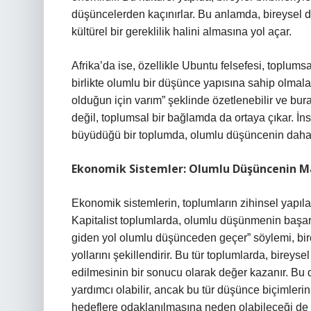
düşüncelerden kaçınırlar. Bu anlamda, bireysel d
kültürel bir gereklilik halini almasına yol açar.
Afrika’da ise, özellikle Ubuntu felsefesi, toplums
birlikte olumlu bir düşünce yapısına sahip olmala
olduğun için varım” şeklinde özetlenebilir ve bu
değil, toplumsal bir bağlamda da ortaya çıkar. İnsa
büyüdüğü bir toplumda, olumlu düşüncenin daha 
Ekonomik Sistemler: Olumlu Düşüncenin M
Ekonomik sistemlerin, toplumların zihinsel yapılar
Kapitalist toplumlarda, olumlu düşünmenin başarı v
giden yol olumlu düşünceden geçer” söylemi, birç
yollarını şekillendirir. Bu tür toplumlarda, birey
edilmesinin bir sonucu olarak değer kazanır. Bu d
yardımcı olabilir, ancak bu tür düşünce biçimleri
hedeflere odaklanılmasına neden olabileceği de 