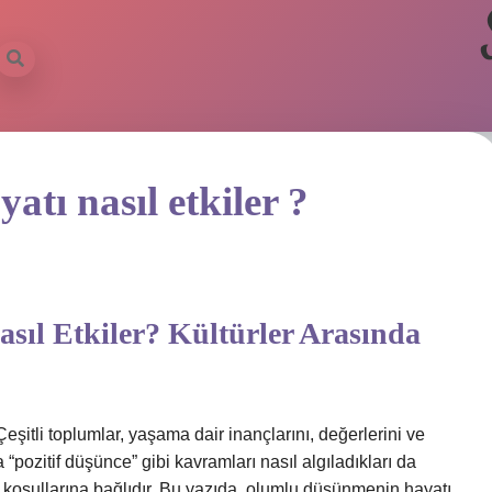
tı nasıl etkiler ?
ıl Etkiler? Kültürler Arasında
 Çeşitli toplumlar, yaşama dair inançlarını, değerlerini ve
 “pozitif düşünce” gibi kavramları nasıl algıladıkları da
l koşullarına bağlıdır. Bu yazıda, olumlu düşünmenin hayatı