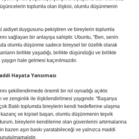
üşüncelerin toplumla olan ilişkisi, olumlu düşünmenin
al aidiyet duygusunu pekiştiren ve bireylerin toplumla
rını sağlayan bir anlayışa sahiptir. Ubuntu, “Ben, senin
rada olumlu düşünme sadece bireysel bir özellik olarak
nların birlikte yaşadığı, birlikte düşündüğü ve birlikte
yaygın hale gelmesi kaçınılmazdır.
addi Hayata Yansıması
ını şekillendirmede önemli bir rol oynadığı açıktır.
e zenginlik ile ilişkilendirilmesi yaygındır. “Başarıya
ok Batılı toplumda bireylerin kendi hedeflerine ulaşma
sel kazanç ve kişisel başarı, olumlu düşünmenin teşvik
urum, bireylerin kendilerine olan güvenlerini artırmalarına
nin bazen aşırı baskı yaratabileceği ve yalnızca maddi
unutulmamalıdır.