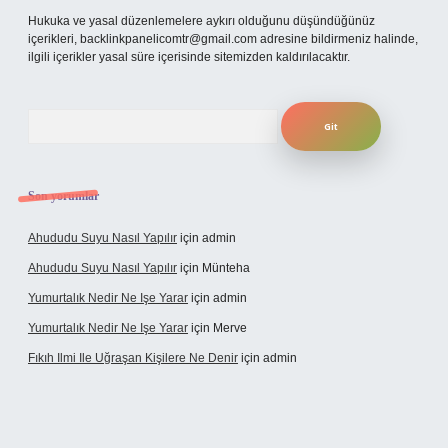
Hukuka ve yasal düzenlemelere aykırı olduğunu düşündüğünüz
içerikleri,
backlinkpanelicomtr@gmail.com
adresine bildirmeniz halinde,
ilgili içerikler yasal süre içerisinde sitemizden kaldırılacaktır.
Arama
Son yorumlar
Ahududu Suyu Nasıl Yapılır
için
admin
Ahududu Suyu Nasıl Yapılır
için
Münteha
Yumurtalık Nedir Ne Işe Yarar
için
admin
Yumurtalık Nedir Ne Işe Yarar
için
Merve
Fıkıh Ilmi Ile Uğraşan Kişilere Ne Denir
için
admin