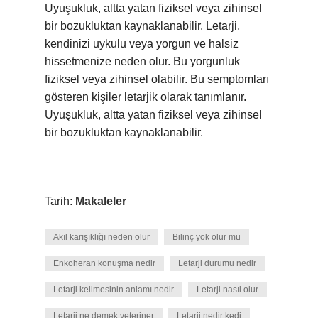
Uyuşukluk, altta yatan fiziksel veya zihinsel
bir bozukluktan kaynaklanabilir. Letarji,
kendinizi uykulu veya yorgun ve halsiz
hissetmenize neden olur. Bu yorgunluk
fiziksel veya zihinsel olabilir. Bu semptomları
gösteren kişiler letarjik olarak tanımlanır.
Uyuşukluk, altta yatan fiziksel veya zihinsel
bir bozukluktan kaynaklanabilir.
Tarih:
Makaleler
Akıl karışıklığı neden olur
Bilinç yok olur mu
Enkoheran konuşma nedir
Letarji durumu nedir
Letarji kelimesinin anlamı nedir
Letarji nasıl olur
Letarji ne demek veteriner
Letarji nedir kedi