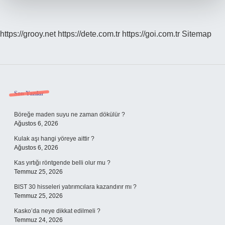
https://grooy.net
https://dete.com.tr
https://goi.com.tr
Sitemap
Sidebar
Son Yazılar
Böreğe maden suyu ne zaman dökülür ?
Ağustos 6, 2026
Kulak aşı hangi yöreye aittir ?
Ağustos 6, 2026
Kas yırtığı röntgende belli olur mu ?
Temmuz 25, 2026
BIST 30 hisseleri yatırımcılara kazandırır mı ?
Temmuz 25, 2026
Kasko’da neye dikkat edilmeli ?
Temmuz 24, 2026