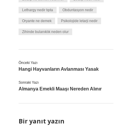
Lethargy nedir tıpta
Obduntasyon nedir
Oryante ne demek
Psikolojide letarji nedir
Zihinde bulanıklık neden olur
Önceki Yazı
Hangi Hayvanların Avlanması Yasak
Sonraki Yazı
Almanya Emekli Maaşı Nereden Alınır
Bir yanıt yazın