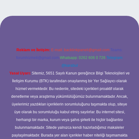
cel giriş
Reklam ve İletişim:
E-mail:
backlinkpaneli@gmail.com
Teams:
forumhizmeti@gmail.com
Whatsapp: 0262 606 0 726
Telegram:
@karabul
Yasal Uyarı:
Sitemiz, 5651 Sayılı Kanun gereğince Bilgi Teknolojileri ve
İletişim Kurumu (BTK) tarafından onaylanmış bir Yer Sağlayıcı olarak
hizmet vermektedir. Bu nedenle, sitedeki içerikleri proaktif olarak
denetleme veya araştırma yükümlülüğümüz bulunmamaktadır. Ancak,
üyelerimiz yazdıkları içeriklerin sorumluluğunu taşımakta olup, siteye
üye olarak bu sorumluluğu kabul etmiş sayılırlar. Bu internet sitesi,
herhangi bir marka, kurum veya şahıs şirketi ile hiçbir bağlantısı
bulunmamaktadır. Sitede yalnızca kendi hazırladığımız makaleler
paylaşılmaktadır. Burada yer alan içerikler haber niteliği taşımamakta