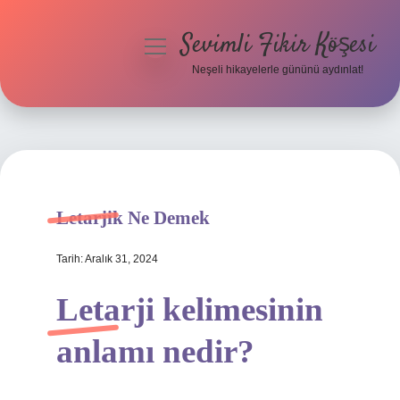
Sevimli Fikir Köşesi
menüyü
aç
Neşeli hikayelerle gününü aydınlat!
Anasayfa
Gizlilik Politikası
Yasal Uyarı
Letarjik Ne Demek
Hakkımızda
Tarih: Aralık 31, 2024
Letarji kelimesinin
anlamı nedir?