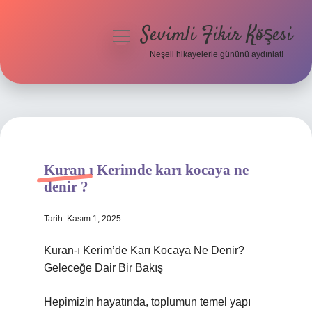
Sevimli Fikir Köşesi
menüyü
aç
Neşeli hikayelerle gününü aydınlat!
Anasayfa
Gizlilik Politikası
Yasal Uyarı
Kuran ı Kerimde karı kocaya ne
Hakkımızda
denir ?
Tarih: Kasım 1, 2025
Kuran-ı Kerim’de Karı Kocaya Ne Denir?
Geleceğe Dair Bir Bakış
Hepimizin hayatında, toplumun temel yapı