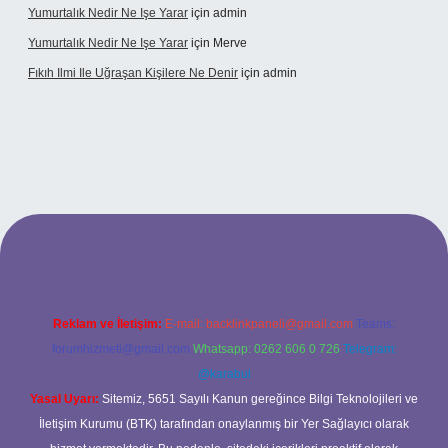
Yumurtalık Nedir Ne Işe Yarar
için
admin
Yumurtalık Nedir Ne Işe Yarar
için
Merve
Fıkıh Ilmi Ile Uğraşan Kişilere Ne Denir
için
admin
ncel giriş
Reklam ve İletişim:
E-mail:
backlinkpaneli@gmail.com
Teams:
forumhizmeti@gmail.com
Whatsapp: 0262 606 0 726
Telegram:
@karabul
Yasal Uyarı:
Sitemiz, 5651 Sayılı Kanun gereğince Bilgi Teknolojileri ve
İletişim Kurumu (BTK) tarafından onaylanmış bir Yer Sağlayıcı olarak