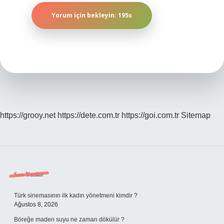
https://grooy.net
https://dete.com.tr
https://goi.com.tr
Sitemap
Sidebar
Son Yazılar
Türk sinemasının ilk kadın yönetmeni kimdir ?
Ağustos 8, 2026
Böreğe maden suyu ne zaman dökülür ?