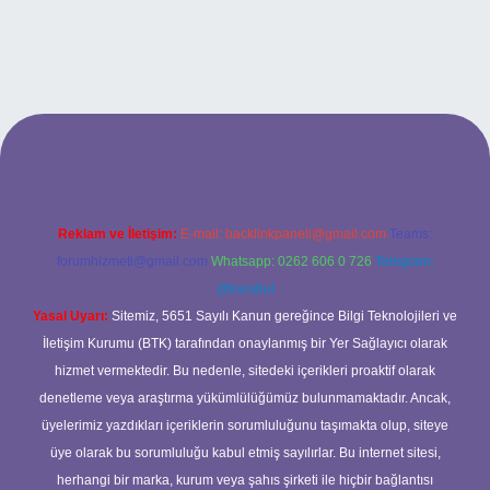
iriş
Reklam ve İletişim:
E-mail:
backlinkpaneli@gmail.com
Teams:
forumhizmeti@gmail.com
Whatsapp: 0262 606 0 726
Telegram:
@karabul
Yasal Uyarı:
Sitemiz, 5651 Sayılı Kanun gereğince Bilgi Teknolojileri ve
İletişim Kurumu (BTK) tarafından onaylanmış bir Yer Sağlayıcı olarak
hizmet vermektedir. Bu nedenle, sitedeki içerikleri proaktif olarak
denetleme veya araştırma yükümlülüğümüz bulunmamaktadır. Ancak,
üyelerimiz yazdıkları içeriklerin sorumluluğunu taşımakta olup, siteye
üye olarak bu sorumluluğu kabul etmiş sayılırlar. Bu internet sitesi,
herhangi bir marka, kurum veya şahıs şirketi ile hiçbir bağlantısı