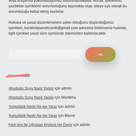
veya araştırma yükümlülüğümüz bulunmamaktadır. Ancak, üyelerimiz
yazdıkları içeriklerin sorumluluğunu taşımakta olup, siteye üye olarak bu
sorumluluğu kabul etmiş sayılırlar.
Hukuka ve yasal düzenlemelere aykırı olduğunu düşündüğünüz
içerikleri,
backlinkpanelicomtr@gmail.com
adresine bildirmeniz halinde,
ilgili içerikler yasal süre içerisinde sitemizden kaldırılacaktır.
Arama
Son yorumlar
Ahududu Suyu Nasıl Yapılır
için
admin
Ahududu Suyu Nasıl Yapılır
için
Münteha
Yumurtalık Nedir Ne Işe Yarar
için
admin
Yumurtalık Nedir Ne Işe Yarar
için
Merve
Fıkıh Ilmi Ile Uğraşan Kişilere Ne Denir
için
admin