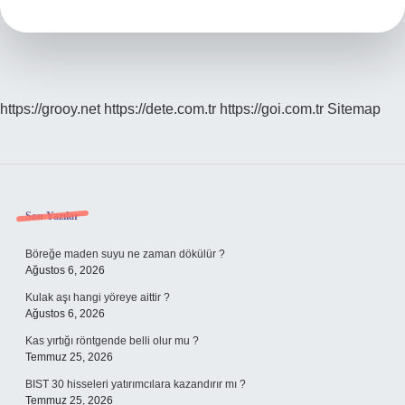
https://grooy.net
https://dete.com.tr
https://goi.com.tr
Sitemap
Sidebar
Son Yazılar
Böreğe maden suyu ne zaman dökülür ?
Ağustos 6, 2026
Kulak aşı hangi yöreye aittir ?
Ağustos 6, 2026
Kas yırtığı röntgende belli olur mu ?
Temmuz 25, 2026
BIST 30 hisseleri yatırımcılara kazandırır mı ?
Temmuz 25, 2026