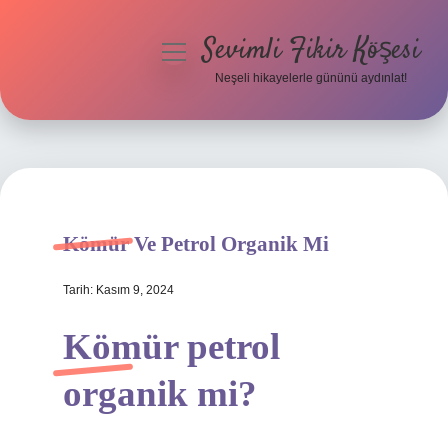
Sevimli Fikir Köşesi
menüyü
aç
Neşeli hikayelerle gününü aydınlat!
Anasayfa
Gizlilik Politikası
Yasal Uyarı
Kömür Ve Petrol Organik Mi
Hakkımızda
Tarih: Kasım 9, 2024
Kömür petrol
organik mi?