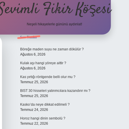
Sevimli Fikir Köşesi
Neşeli hikayelerle gününü aydınlat!
Sidebar
Son Yazılar
ilbet güncel gir
Böreğe maden suyu ne zaman dökülür ?
Ağustos 6, 2026
Kulak aşı hangi yöreye aittir ?
Ağustos 6, 2026
Kas yırtığı röntgende belli olur mu ?
Temmuz 25, 2026
BIST 30 hisseleri yatırımcılara kazandırır mı ?
Temmuz 25, 2026
Kasko’da neye dikkat edilmeli ?
Temmuz 24, 2026
Horoz hangi dinin sembolü ?
Temmuz 22, 2026