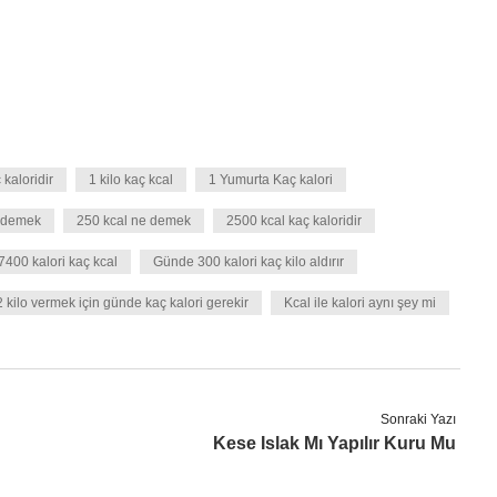
 kaloridir
1 kilo kaç kcal
1 Yumurta Kaç kalori
e demek
250 kcal ne demek
2500 kcal kaç kaloridir
7400 kalori kaç kcal
Günde 300 kalori kaç kilo aldırır
 kilo vermek için günde kaç kalori gerekir
Kcal ile kalori aynı şey mi
Sonraki Yazı
Kese Islak Mı Yapılır Kuru Mu