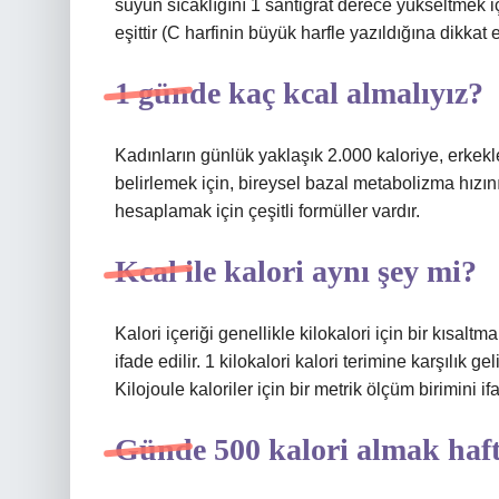
suyun sıcaklığını 1 santigrat derece yükseltmek iç
eşittir (C harfinin büyük harfle yazıldığına dikkat e
1 günde kaç kcal almalıyız?
Kadınların günlük yaklaşık 2.000 kaloriye, erkekle
belirlemek için, bireysel bazal metabolizma hızı
hesaplamak için çeşitli formüller vardır.
Kcal ile kalori aynı şey mi?
Kalori içeriği genellikle kilokalori için bir kısaltm
ifade edilir. 1 kilokalori kalori terimine karşılık g
Kilojoule kaloriler için bir metrik ölçüm birimini if
Günde 500 kalori almak hafta