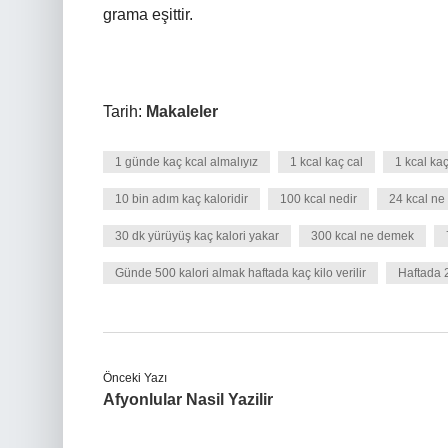
grama eşittir.
Tarih:
Makaleler
1 günde kaç kcal almalıyız
1 kcal kaç cal
1 kcal kaç
10 bin adım kaç kaloridir
100 kcal nedir
24 kcal n
30 dk yürüyüş kaç kalori yakar
300 kcal ne demek
Günde 500 kalori almak haftada kaç kilo verilir
Haftada 2
Önceki Yazı
Afyonlular Nasil Yazilir