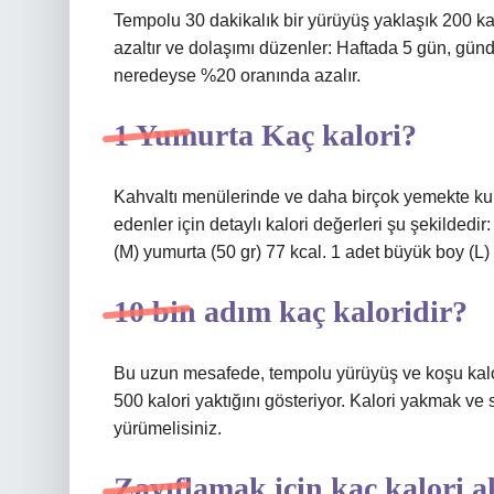
Tempolu 30 dakikalık bir yürüyüş yaklaşık 200 kalo
azaltır ve dolaşımı düzenler: Haftada 5 gün, günd
neredeyse %20 oranında azalır.
1 Yumurta Kaç kalori?
Kahvaltı menülerinde ve daha birçok yemekte kul
edenler için detaylı kalori değerleri şu şekildedir
(M) yumurta (50 gr) 77 kcal. 1 adet büyük boy (L)
10 bin adım kaç kaloridir?
Bu uzun mesafede, tempolu yürüyüş ve koşu kalori
500 kalori yaktığını gösteriyor. Kalori yakmak ve 
yürümelisiniz.
Zayıflamak için kaç kalori a