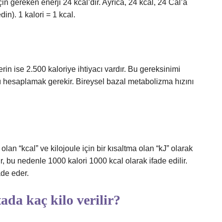
in gereken enerji 24 kcal’dir. Ayrıca, 24 kcal, 24 Cal’a
din). 1 kalori = 1 kcal.
rin ise 2.500 kaloriye ihtiyacı vardır. Bu gereksinimi
nı hesaplamak gerekir. Bireysel bazal metabolizma hızını
a olan “kcal” ve kilojoule için bir kısaltma olan “kJ” olarak
elir, bu nedenle 1000 kalori 1000 kcal olarak ifade edilir.
ade eder.
da kaç kilo verilir?