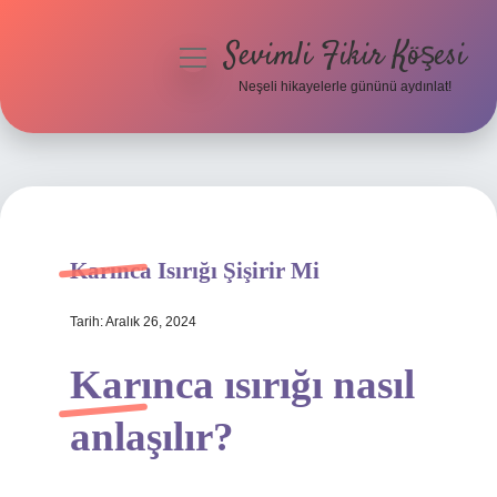
Sevimli Fikir Köşesi
menüyü
aç
Neşeli hikayelerle gününü aydınlat!
Anasayfa
Gizlilik Politikası
Yasal Uyarı
Karınca Isırığı Şişirir Mi
Hakkımızda
Tarih: Aralık 26, 2024
Karınca ısırığı nasıl
anlaşılır?