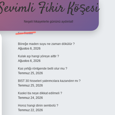
Sevimli Fikir Köşesi
Neşeli hikayelerle gününü aydınlat!
Sidebar
Son Yazılar
ilbet güncel
Böreğe maden suyu ne zaman dökülür ?
Ağustos 6, 2026
Kulak aşı hangi yöreye aittir ?
Ağustos 6, 2026
Kas yırtığı röntgende belli olur mu ?
Temmuz 25, 2026
BIST 30 hisseleri yatırımcılara kazandırır mı ?
Temmuz 25, 2026
Kasko’da neye dikkat edilmeli ?
Temmuz 24, 2026
Horoz hangi dinin sembolü ?
Temmuz 22, 2026