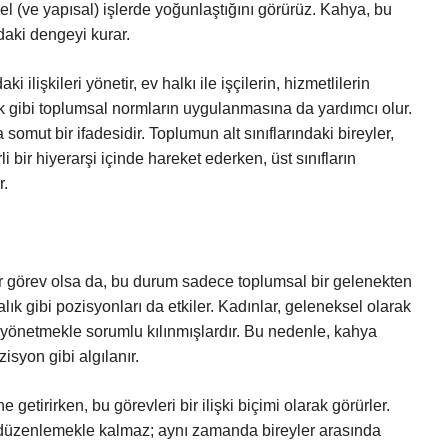
el (ve yapısal) işlerde yoğunlaştığını görürüz. Kahya, bu
daki dengeyi kurar.
 ilişkileri yönetir, ev halkı ile işçilerin, hizmetlilerin
lik gibi toplumsal normların uygulanmasına da yardımcı olur.
 somut bir ifadesidir. Toplumun alt sınıflarındaki bireyler,
i bir hiyerarşi içinde hareket ederken, üst sınıfların
r.
ir görev olsa da, bu durum sadece toplumsal bir gelenekten
lık gibi pozisyonları da etkiler. Kadınlar, geleneksel olarak
ı yönetmekle sorumlu kılınmışlardır. Bu nedenle, kahya
isyon gibi algılanır.
ne getirirken, bu görevleri bir ilişki biçimi olarak görürler.
 düzenlemekle kalmaz; aynı zamanda bireyler arasında