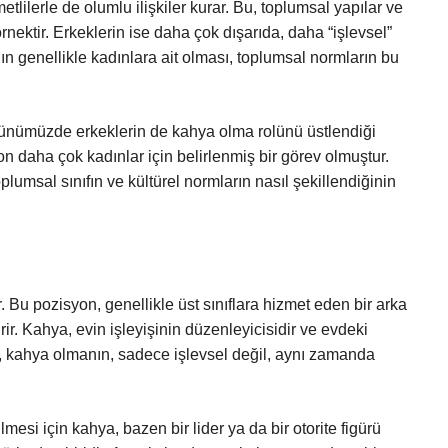
tlilerle de olumlu ilişkiler kurar. Bu, toplumsal yapılar ve
rnektir. Erkeklerin ise daha çok dışarıda, daha “işlevsel”
n genellikle kadınlara ait olması, toplumsal normların bu
günümüzde erkeklerin de kahya olma rolünü üstlendiği
n daha çok kadınlar için belirlenmiş bir görev olmuştur.
lumsal sınıfın ve kültürel normların nasıl şekillendiğinin
 Bu pozisyon, genellikle üst sınıflara hizmet eden bir arka
rir. Kahya, evin işleyişinin düzenleyicisidir ve evdeki
e, kahya olmanın, sadece işlevsel değil, aynı zamanda
lmesi için kahya, bazen bir lider ya da bir otorite figürü