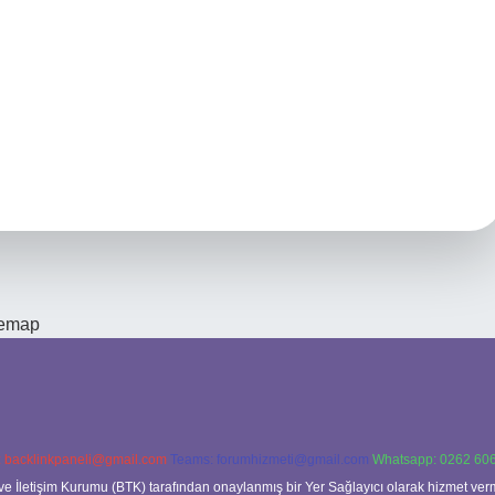
temap
:
backlinkpaneli@gmail.com
Teams:
forumhizmeti@gmail.com
Whatsapp: 0262 606
ve İletişim Kurumu (BTK) tarafından onaylanmış bir Yer Sağlayıcı olarak hizmet verm