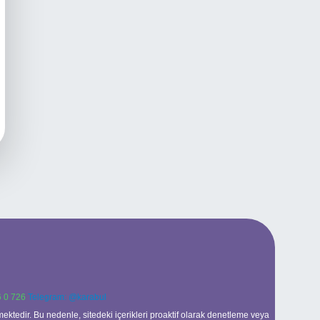
 0 726
Telegram: @karabul
ektedir. Bu nedenle, sitedeki içerikleri proaktif olarak denetleme veya