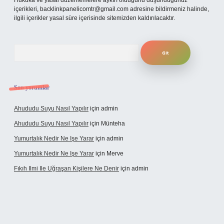
Hukuka ve yasal düzenlemelere aykırı olduğunu düşündüğünüz
içerikleri,
backlinkpanelicomtr@gmail.com
adresine bildirmeniz halinde,
ilgili içerikler yasal süre içerisinde sitemizden kaldırılacaktır.
Arama
Son yorumlar
Ahududu Suyu Nasıl Yapılır
için
admin
Ahududu Suyu Nasıl Yapılır
için
Münteha
Yumurtalık Nedir Ne Işe Yarar
için
admin
Yumurtalık Nedir Ne Işe Yarar
için
Merve
Fıkıh Ilmi Ile Uğraşan Kişilere Ne Denir
için
admin