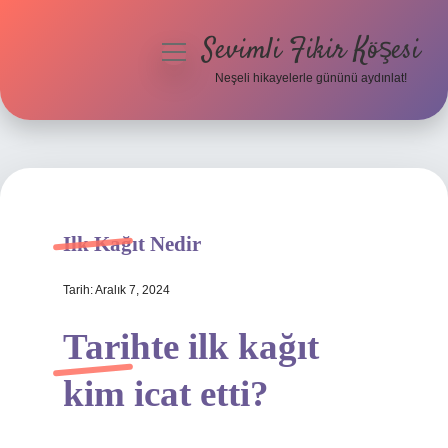
Sevimli Fikir Köşesi
menüyü
aç
Neşeli hikayelerle gününü aydınlat!
Anasayfa
Gizlilik Politikası
Yasal Uyarı
Ilk Kağıt Nedir
Hakkımızda
Tarih: Aralık 7, 2024
Tarihte ilk kağıt
kim icat etti?