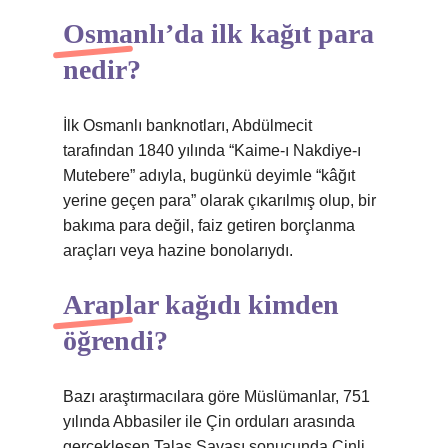
Osmanlı’da ilk kağıt para
nedir?
İlk Osmanlı banknotları, Abdülmecit
tarafından 1840 yılında “Kaime-ı Nakdiye-ı
Mutebere” adıyla, bugünkü deyimle “kâğıt
yerine geçen para” olarak çıkarılmış olup, bir
bakıma para değil, faiz getiren borçlanma
araçları veya hazine bonolarıydı.
Araplar kağıdı kimden
öğrendi?
Bazı araştırmacılara göre Müslümanlar, 751
yılında Abbasiler ile Çin orduları arasında
gerçekleşen Talas Savaşı sonucunda Çinli