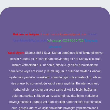
 giriş
Reklam ve İletişim:
E-mail:
backlinkpaneli@gmail.com
Teams:
forumhizmeti@gmail.com
Whatsapp: 0262 606 0 726
Telegram:
@karabul
Yasal Uyarı:
Sitemiz, 5651 Sayılı Kanun gereğince Bilgi Teknolojileri ve
İletişim Kurumu (BTK) tarafından onaylanmış bir Yer Sağlayıcı olarak
hizmet vermektedir. Bu nedenle, sitedeki içerikleri proaktif olarak
denetleme veya araştırma yükümlülüğümüz bulunmamaktadır. Ancak,
üyelerimiz yazdıkları içeriklerin sorumluluğunu taşımakta olup, siteye
üye olarak bu sorumluluğu kabul etmiş sayılırlar. Bu internet sitesi,
herhangi bir marka, kurum veya şahıs şirketi ile hiçbir bağlantısı
bulunmamaktadır. Sitede yalnızca kendi hazırladığımız makaleler
paylaşılmaktadır. Burada yer alan içerikler haber niteliği taşımamakta
olup, gerçek kurum ve kişiler hakkında paylaşım yapılmamaktadır.