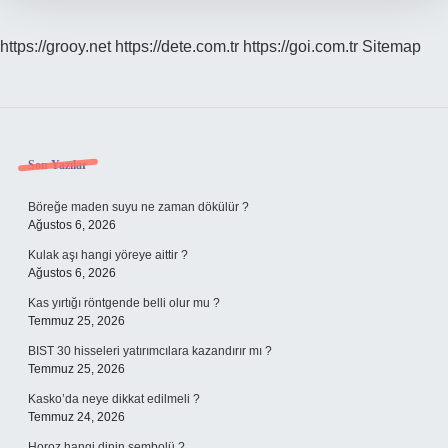
https://grooy.net
https://dete.com.tr
https://goi.com.tr
Sitemap
Sidebar
Son Yazılar
Böreğe maden suyu ne zaman dökülür ?
Ağustos 6, 2026
Kulak aşı hangi yöreye aittir ?
Ağustos 6, 2026
Kas yırtığı röntgende belli olur mu ?
Temmuz 25, 2026
BIST 30 hisseleri yatırımcılara kazandırır mı ?
Temmuz 25, 2026
Kasko’da neye dikkat edilmeli ?
Temmuz 24, 2026
Horoz hangi dinin sembolü ?