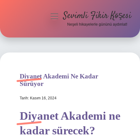
Sevimli Fikir Köşesi
menüyü
aç
Neşeli hikayelerle gününü aydınlat!
Anasayfa
Gizlilik Politikası
Yasal Uyarı
Diyanet Akademi Ne Kadar
Hakkımızda
Sürüyor
Tarih: Kasım 16, 2024
Diyanet Akademi ne
kadar sürecek?