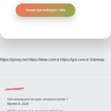
https://grooy.net
https://dete.com.tr
https://goi.com.tr
Sitemap
Sidebar
Son Yazılar
Türk sinemasının ilk kadın yönetmeni kimdir ?
Ağustos 8, 2026