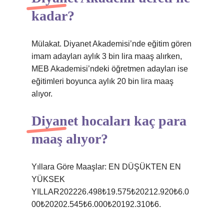
kadar?
Mülakat. Diyanet Akademisi’nde eğitim gören
imam adayları aylık 3 bin lira maaş alırken,
MEB Akademisi’ndeki öğretmen adayları ise
eğitimleri boyunca aylık 20 bin lira maaş
alıyor.
Diyanet hocaları kaç para
maaş alıyor?
Yıllara Göre Maaşlar: EN DÜŞÜKTEN EN
YÜKSEK
YILLAR202226.498₺19.575₺20212.920₺6.0
00₺20202.545₺6.000₺20192.310₺6.