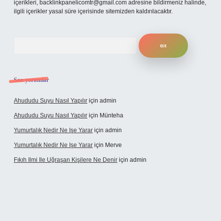
içerikleri,
backlinkpanelicomtr@gmail.com
adresine bildirmeniz halinde,
ilgili içerikler yasal süre içerisinde sitemizden kaldırılacaktır.
Arama
Son yorumlar
Ahududu Suyu Nasıl Yapılır
için
admin
Ahududu Suyu Nasıl Yapılır
için
Münteha
Yumurtalık Nedir Ne Işe Yarar
için
admin
Yumurtalık Nedir Ne Işe Yarar
için
Merve
Fıkıh Ilmi Ile Uğraşan Kişilere Ne Denir
için
admin