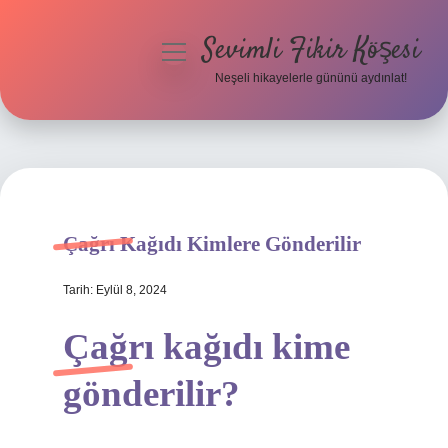
Sevimli Fikir Köşesi
menüyü
aç
Neşeli hikayelerle gününü aydınlat!
Anasayfa
Gizlilik Politikası
Yasal Uyarı
Çağrı Kağıdı Kimlere Gönderilir
Hakkımızda
Tarih: Eylül 8, 2024
Çağrı kağıdı kime
gönderilir?