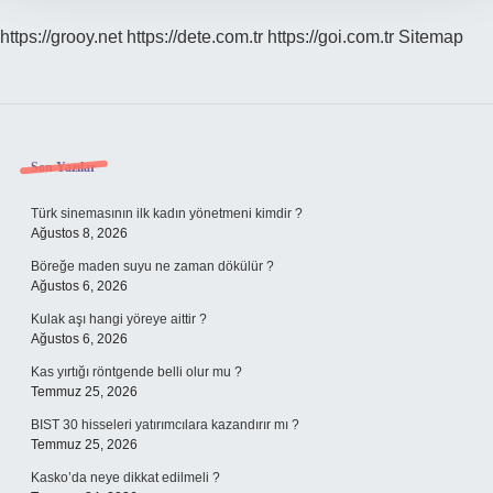
https://grooy.net
https://dete.com.tr
https://goi.com.tr
Sitemap
Sidebar
Son Yazılar
Türk sinemasının ilk kadın yönetmeni kimdir ?
Ağustos 8, 2026
Böreğe maden suyu ne zaman dökülür ?
Ağustos 6, 2026
Kulak aşı hangi yöreye aittir ?
Ağustos 6, 2026
Kas yırtığı röntgende belli olur mu ?
Temmuz 25, 2026
BIST 30 hisseleri yatırımcılara kazandırır mı ?
Temmuz 25, 2026
Kasko’da neye dikkat edilmeli ?