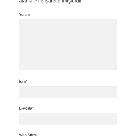
alanlar
*
ile işaretlenmişlerdir
Yorum
İsim*
E-Posta*
Web Sitesi