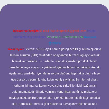
iş
Reklam ve İletişim:
E-mail:
backlinkpaneli@gmail.com
Teams:
forumhizmeti@gmail.com
Whatsapp: 0262 606 0 726
Telegram:
@karabul
Yasal Uyarı:
Sitemiz, 5651 Sayılı Kanun gereğince Bilgi Teknolojileri ve
İletişim Kurumu (BTK) tarafından onaylanmış bir Yer Sağlayıcı olarak
hizmet vermektedir. Bu nedenle, sitedeki içerikleri proaktif olarak
denetleme veya araştırma yükümlülüğümüz bulunmamaktadır. Ancak,
üyelerimiz yazdıkları içeriklerin sorumluluğunu taşımakta olup, siteye
üye olarak bu sorumluluğu kabul etmiş sayılırlar. Bu internet sitesi,
herhangi bir marka, kurum veya şahıs şirketi ile hiçbir bağlantısı
bulunmamaktadır. Sitede yalnızca kendi hazırladığımız makaleler
paylaşılmaktadır. Burada yer alan içerikler haber niteliği taşımamakta
olup, gerçek kurum ve kişiler hakkında paylaşım yapılmamaktadır.