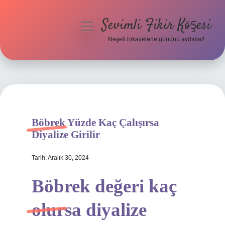
Sevimli Fikir Köşesi
menüyü
aç
Neşeli hikayelerle gününü aydınlat!
Anasayfa
Gizlilik Politikası
Yasal Uyarı
Böbrek Yüzde Kaç Çalışırsa
Hakkımızda
Diyalize Girilir
Tarih: Aralık 30, 2024
Böbrek değeri kaç
olursa diyalize