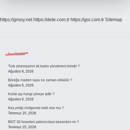
https://grooy.net
https://dete.com.tr
https://goi.com.tr
Sitemap
Sidebar
Son Yazılar
Türk sinemasının ilk kadın yönetmeni kimdir ?
Ağustos 8, 2026
Böreğe maden suyu ne zaman dökülür ?
Ağustos 6, 2026
Kulak aşı hangi yöreye aittir ?
Ağustos 6, 2026
Kas yırtığı röntgende belli olur mu ?
Temmuz 25, 2026
BIST 30 hisseleri yatırımcılara kazandırır mı ?
Temmuz 25, 2026