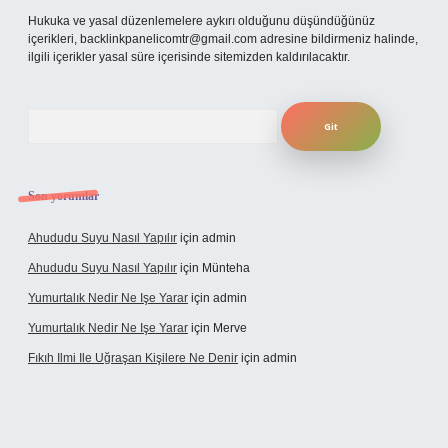
Hukuka ve yasal düzenlemelere aykırı olduğunu düşündüğünüz
içerikleri,
backlinkpanelicomtr@gmail.com
adresine bildirmeniz halinde,
ilgili içerikler yasal süre içerisinde sitemizden kaldırılacaktır.
Arama
Son yorumlar
Ahududu Suyu Nasıl Yapılır
için
admin
Ahududu Suyu Nasıl Yapılır
için
Münteha
Yumurtalık Nedir Ne Işe Yarar
için
admin
Yumurtalık Nedir Ne Işe Yarar
için
Merve
Fıkıh Ilmi Ile Uğraşan Kişilere Ne Denir
için
admin