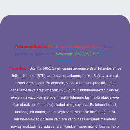
riş
Reklam ve İletişim:
E-mail:
backlinkpaneli@gmail.com
Teams:
forumhizmeti@gmail.com
Whatsapp: 0262 606 0 726
Telegram:
@karabul
Yasal Uyarı:
Sitemiz, 5651 Sayılı Kanun gereğince Bilgi Teknolojileri ve
İletişim Kurumu (BTK) tarafından onaylanmış bir Yer Sağlayıcı olarak
hizmet vermektedir. Bu nedenle, sitedeki içerikleri proaktif olarak
denetleme veya araştırma yükümlülüğümüz bulunmamaktadır. Ancak,
üyelerimiz yazdıkları içeriklerin sorumluluğunu taşımakta olup, siteye
üye olarak bu sorumluluğu kabul etmiş sayılırlar. Bu internet sitesi,
herhangi bir marka, kurum veya şahıs şirketi ile hiçbir bağlantısı
bulunmamaktadır. Sitede yalnızca kendi hazırladığımız makaleler
paylaşılmaktadır. Burada yer alan içerikler haber niteliği taşımamakta