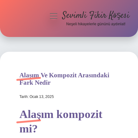
Sevimli Fikir Köşesi
menüyü
aç
Neşeli hikayelerle gününü aydınlat!
Anasayfa
Gizlilik Politikası
Yasal Uyarı
Alaşım Ve Kompozit Arasındaki
Hakkımızda
Fark Nedir
Tarih: Ocak 13, 2025
Alaşım kompozit
mi?