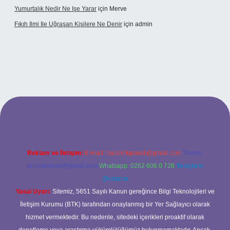
Yumurtalık Nedir Ne Işe Yarar
için
Merve
Fıkıh Ilmi Ile Uğraşan Kişilere Ne Denir
için
admin
giriş
Reklam ve İletişim:
E-mail:
backlinkpaneli@gmail.com
Teams:
forumhizmeti@gmail.com
Whatsapp: 0262 606 0 726
Telegram:
@karabul
Yasal Uyarı:
Sitemiz, 5651 Sayılı Kanun gereğince Bilgi Teknolojileri ve
İletişim Kurumu (BTK) tarafından onaylanmış bir Yer Sağlayıcı olarak
hizmet vermektedir. Bu nedenle, sitedeki içerikleri proaktif olarak