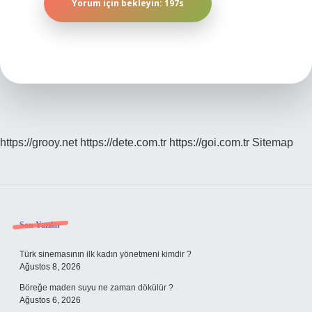
https://grooy.net
https://dete.com.tr
https://goi.com.tr
Sitemap
Sidebar
Son Yazılar
Türk sinemasının ilk kadın yönetmeni kimdir ?
Ağustos 8, 2026
Böreğe maden suyu ne zaman dökülür ?
Ağustos 6, 2026