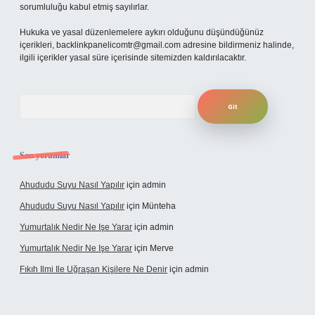
sorumluluğu kabul etmiş sayılırlar.
Hukuka ve yasal düzenlemelere aykırı olduğunu düşündüğünüz
içerikleri,
backlinkpanelicomtr@gmail.com
adresine bildirmeniz halinde,
ilgili içerikler yasal süre içerisinde sitemizden kaldırılacaktır.
Arama
Son yorumlar
Ahududu Suyu Nasıl Yapılır
için
admin
Ahududu Suyu Nasıl Yapılır
için
Münteha
Yumurtalık Nedir Ne Işe Yarar
için
admin
Yumurtalık Nedir Ne Işe Yarar
için
Merve
Fıkıh Ilmi Ile Uğraşan Kişilere Ne Denir
için
admin