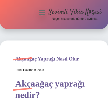
Sevimli Fikir Köşesi
menüyü
aç
Neşeli hikayelerle gününü aydınlat!
Anasayfa
Gizlilik Politikası
Yasal Uyarı
Akçaağaç Yaprağı Nasıl Olur
Hakkımızda
Tarih: Haziran 9, 2025
Akçaağaç yaprağı
nedir?