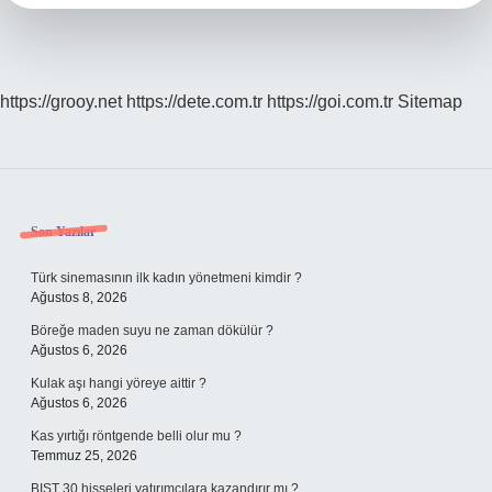
https://grooy.net
https://dete.com.tr
https://goi.com.tr
Sitemap
Sidebar
Son Yazılar
Türk sinemasının ilk kadın yönetmeni kimdir ?
Ağustos 8, 2026
Böreğe maden suyu ne zaman dökülür ?
Ağustos 6, 2026
Kulak aşı hangi yöreye aittir ?
Ağustos 6, 2026
Kas yırtığı röntgende belli olur mu ?
Temmuz 25, 2026
BIST 30 hisseleri yatırımcılara kazandırır mı ?