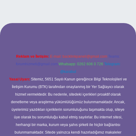
cel giriş
Reklam ve İletişim:
E-mail:
backlinkpaneli@gmail.com
Teams:
forumhizmeti@gmail.com
Whatsapp: 0262 606 0 726
Telegram:
@karabul
Yasal Uyarı:
Sitemiz, 5651 Sayılı Kanun gereğince Bilgi Teknolojileri ve
İletişim Kurumu (BTK) tarafından onaylanmış bir Yer Sağlayıcı olarak
hizmet vermektedir. Bu nedenle, sitedeki içerikleri proaktif olarak
denetleme veya araştırma yükümlülüğümüz bulunmamaktadır. Ancak,
üyelerimiz yazdıkları içeriklerin sorumluluğunu taşımakta olup, siteye
üye olarak bu sorumluluğu kabul etmiş sayılırlar. Bu internet sitesi,
herhangi bir marka, kurum veya şahıs şirketi ile hiçbir bağlantısı
bulunmamaktadır. Sitede yalnızca kendi hazırladığımız makaleler