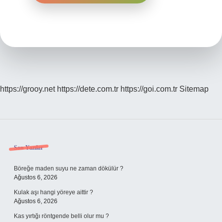
https://grooy.net
https://dete.com.tr
https://goi.com.tr
Sitemap
Sidebar
Son Yazılar
Böreğe maden suyu ne zaman dökülür ?
Ağustos 6, 2026
Kulak aşı hangi yöreye aittir ?
Ağustos 6, 2026
Kas yırtığı röntgende belli olur mu ?