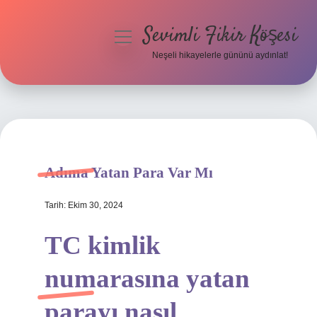
Sevimli Fikir Köşesi
menüyü
aç
Neşeli hikayelerle gününü aydınlat!
Anasayfa
Gizlilik Politikası
Yasal Uyarı
Adıma Yatan Para Var Mı
Hakkımızda
Tarih: Ekim 30, 2024
TC kimlik
numarasına yatan
parayı nasıl