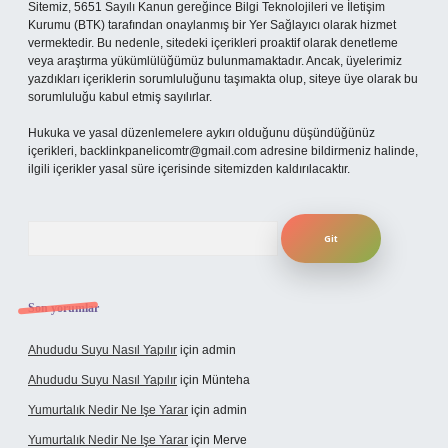
Sitemiz, 5651 Sayılı Kanun gereğince Bilgi Teknolojileri ve İletişim
Kurumu (BTK) tarafından onaylanmış bir Yer Sağlayıcı olarak hizmet
vermektedir. Bu nedenle, sitedeki içerikleri proaktif olarak denetleme
veya araştırma yükümlülüğümüz bulunmamaktadır. Ancak, üyelerimiz
yazdıkları içeriklerin sorumluluğunu taşımakta olup, siteye üye olarak bu
sorumluluğu kabul etmiş sayılırlar.
Hukuka ve yasal düzenlemelere aykırı olduğunu düşündüğünüz
içerikleri,
backlinkpanelicomtr@gmail.com
adresine bildirmeniz halinde,
ilgili içerikler yasal süre içerisinde sitemizden kaldırılacaktır.
Arama
Son yorumlar
Ahududu Suyu Nasıl Yapılır
için
admin
Ahududu Suyu Nasıl Yapılır
için
Münteha
Yumurtalık Nedir Ne Işe Yarar
için
admin
Yumurtalık Nedir Ne Işe Yarar
için
Merve