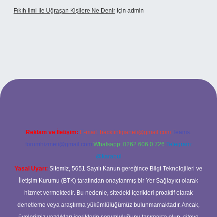
Fıkıh Ilmi Ile Uğraşan Kişilere Ne Denir
için
admin
 giriş
Reklam ve İletişim:
E-mail:
backlinkpaneli@gmail.com
Teams:
forumhizmeti@gmail.com
Whatsapp: 0262 606 0 726
Telegram:
@karabul
Yasal Uyarı:
Sitemiz, 5651 Sayılı Kanun gereğince Bilgi Teknolojileri ve
İletişim Kurumu (BTK) tarafından onaylanmış bir Yer Sağlayıcı olarak
hizmet vermektedir. Bu nedenle, sitedeki içerikleri proaktif olarak
denetleme veya araştırma yükümlülüğümüz bulunmamaktadır. Ancak,