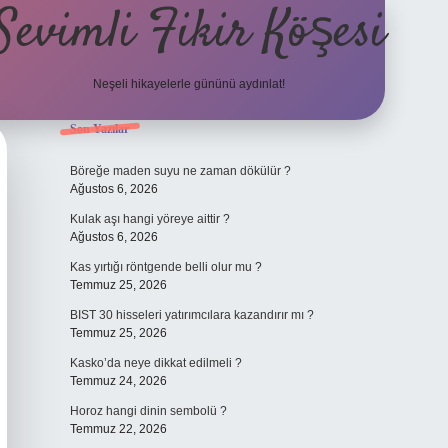
Sevimli Fikir Köşesi
Neşeli hikayelerle gününü aydınlat!
Sidebar
Son Yazılar
ilbet güncel
Böreğe maden suyu ne zaman dökülür ?
Ağustos 6, 2026
Kulak aşı hangi yöreye aittir ?
Ağustos 6, 2026
Kas yırtığı röntgende belli olur mu ?
Temmuz 25, 2026
BIST 30 hisseleri yatırımcılara kazandırır mı ?
Temmuz 25, 2026
Kasko’da neye dikkat edilmeli ?
Temmuz 24, 2026
Horoz hangi dinin sembolü ?
Temmuz 22, 2026