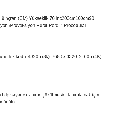
: 9inçran (CM) Yükseklik 70 inç203cm100cm90
syon ›Proveksiyon-Perdi-Perdi-° Procedural
özünürlük kodu: 4320p (8k): 7680 x 4320. 2160p (4K):
a bilgisayar ekranının çözülmesini tanımlamak için
nürlük).