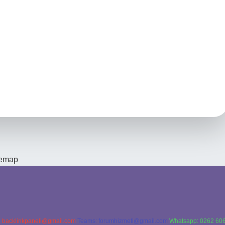
temap
:
backlinkpaneli@gmail.com
Teams:
forumhizmeti@gmail.com
Whatsapp: 0262 606