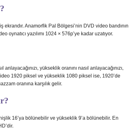
k?
niş ekrandır. Anamorfik Pal Bölgesi’nin DVD video bandının
o oynatıcı yazılımı 1024 × 576p’ye kadar uzatıyor.
ıl anlayacağınızı, yükseklik oranını nasıl anlayacağınızı,
 video 1920 piksel ve yükseklik 1080 piksel ise, 1920’de
azzam oranına karşılık gelir.
ir?
nişlik 16’ya bölünebilir ve yükseklik 9’a bölünebilir. En
D’dir.