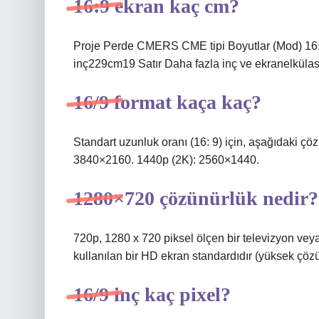
16:9 ekran kaç cm?
Proje Perde CMERS CME tipi Boyutlar (Mod) 16
inç229cm19 Satır Daha fazla inç ve ekranelküla
16/9 format kaça kaç?
Standart uzunluk oranı (16: 9) için, aşağıdaki ç
3840×2160. 1440p (2K): 2560×1440.
1280×720 çözünürlük nedir?
720p, 1280 x 720 piksel ölçen bir televizyon vey
kullanılan bir HD ekran standardıdır (yüksek çözü
16/9 inç kaç pixel?