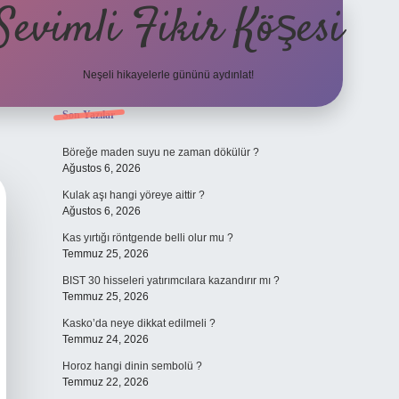
Sevimli Fikir Köşesi
Neşeli hikayelerle gününü aydınlat!
Sidebar
Son Yazılar
ilbet güncel giriş
Böreğe maden suyu ne zaman dökülür ?
Ağustos 6, 2026
Kulak aşı hangi yöreye aittir ?
Ağustos 6, 2026
Kas yırtığı röntgende belli olur mu ?
Temmuz 25, 2026
BIST 30 hisseleri yatırımcılara kazandırır mı ?
Temmuz 25, 2026
Kasko’da neye dikkat edilmeli ?
Temmuz 24, 2026
Horoz hangi dinin sembolü ?
Temmuz 22, 2026