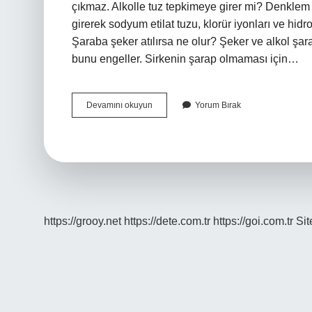
çıkmaz. Alkolle tuz tepkimeye girer mi? Denklem 2
girerek sodyum etilat tuzu, klorür iyonları ve hi
Şaraba şeker atılırsa ne olur? Şeker ve alkol şarabın
bunu engeller. Sirkenin şarap olmaması için…
Şaraba
Devamını okuyun
Yorum Bırak
Tuz
Katınca
Ne
Olur
https://grooy.net
https://dete.com.tr
https://goi.com.tr
Si