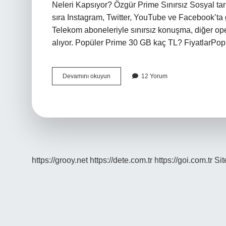
Neleri Kapsıyor? Özgür Prime Sınırsız Sosyal tari
sıra Instagram, Twitter, YouTube ve Facebook’ta ge
Telekom aboneleriyle sınırsız konuşma, diğer op
alıyor. Popüler Prime 30 GB kaç TL? FiyatlarPo
Türk
Devamını okuyun
12 Yorum
Telekom
Prime
Neler
Var
https://grooy.net
https://dete.com.tr
https://goi.com.tr
Si