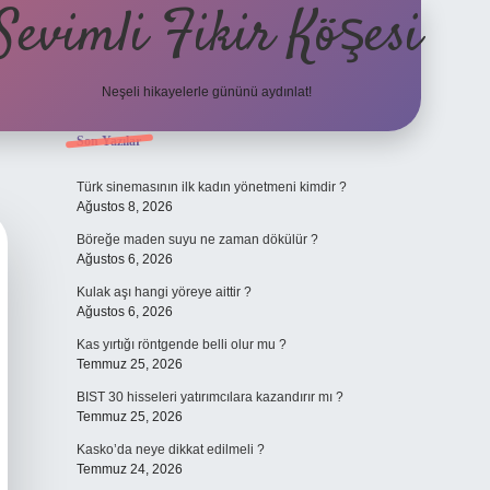
Sevimli Fikir Köşesi
Neşeli hikayelerle gününü aydınlat!
Sidebar
Son Yazılar
ilbet güncel giriş
Türk sinemasının ilk kadın yönetmeni kimdir ?
Ağustos 8, 2026
Böreğe maden suyu ne zaman dökülür ?
Ağustos 6, 2026
Kulak aşı hangi yöreye aittir ?
Ağustos 6, 2026
Kas yırtığı röntgende belli olur mu ?
Temmuz 25, 2026
BIST 30 hisseleri yatırımcılara kazandırır mı ?
Temmuz 25, 2026
Kasko’da neye dikkat edilmeli ?
Temmuz 24, 2026