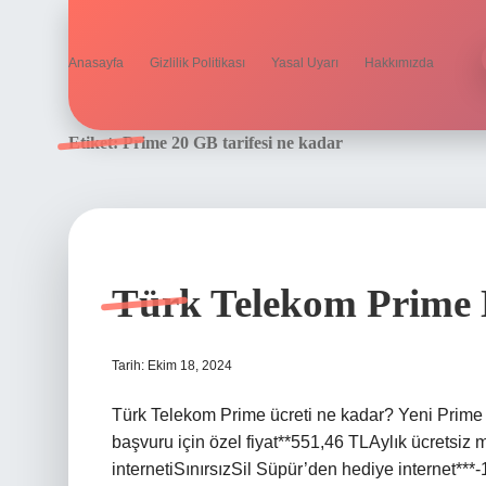
Anasayfa
Gizlilik Politikası
Yasal Uyarı
Hakkımızda
Etiket:
Prime 20 GB tarifesi ne kadar
Türk Telekom Prime 
Tarih: Ekim 18, 2024
Türk Telekom Prime ücreti ne kadar? Yeni Prime
başvuru için özel fiyat**551,46 TLAylık ücretsiz
internetiSınırsızSil Süpür’den hediye internet**